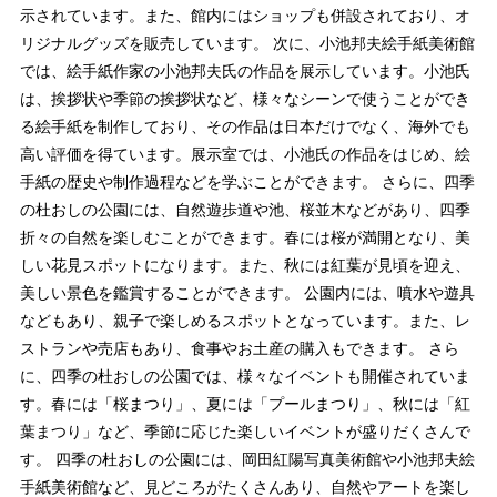
示されています。また、館内にはショップも併設されており、オ
リジナルグッズを販売しています。 次に、小池邦夫絵手紙美術館
では、絵手紙作家の小池邦夫氏の作品を展示しています。小池氏
は、挨拶状や季節の挨拶状など、様々なシーンで使うことができ
る絵手紙を制作しており、その作品は日本だけでなく、海外でも
高い評価を得ています。展示室では、小池氏の作品をはじめ、絵
手紙の歴史や制作過程などを学ぶことができます。 さらに、四季
の杜おしの公園には、自然遊歩道や池、桜並木などがあり、四季
折々の自然を楽しむことができます。春には桜が満開となり、美
しい花見スポットになります。また、秋には紅葉が見頃を迎え、
美しい景色を鑑賞することができます。 公園内には、噴水や遊具
などもあり、親子で楽しめるスポットとなっています。また、レ
ストランや売店もあり、食事やお土産の購入もできます。 さら
に、四季の杜おしの公園では、様々なイベントも開催されていま
す。春には「桜まつり」、夏には「プールまつり」、秋には「紅
葉まつり」など、季節に応じた楽しいイベントが盛りだくさんで
す。 四季の杜おしの公園には、岡田紅陽写真美術館や小池邦夫絵
手紙美術館など、見どころがたくさんあり、自然やアートを楽し