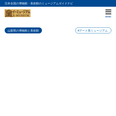
日本全国の博物館・美術館のミュージアムガイドナビ
目次
MENU
1
四季の杜おしの公園 岡田紅陽写真美術館・小池邦夫絵手紙美術館
山梨県の博物館と美術館
#アート系ミュージアム
の入館料金
2
四季の杜おしの公園 岡田紅陽写真美術館・小池邦夫絵手紙美術館
の詳細情報