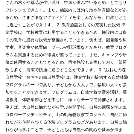
さんの木々や草花が生い茂り、空気が澄んでいるため、とてもリ
フレッシュできます。また、施設内には釣り池や体育館などがあ
るため、さまざまなアクティビティを楽しみながら、自然ととも
に過ごすことができます。 2. 教育施設としての充実した設備 津
金学校は、学校教育に利用することができるため、施設内には多
くの教育に必要な設備が整備されています。例えば、図書館や科
学室、音楽室や体育館、プールや野球場などがあり、教育プログ
ラムを実施するための環境が整っています。また、キャンプや研
修に使用することもできるため、宿泊施設も充実しており、部屋
数も多く、清潔で快適に過ごすことができます。 3. “おおちの森
自然学校” “おおちの森自然学校”は、津金学校が提供する自然体験
プログラムの一つであり、子どもから大人まで、幅広い人々が参
加することができます。プログラムは、自然学校や野外活動、環
境教育、体験学習などを中心に、様々なテーマで開催されます。
例えば、大自然に触れながら学ぶ林間学校、自然の循環を学ぶエ
コロジーアクティビティ、山の動植物観察プログラム、自然に触
れながら仲間をつくる体験プログラムなどがあります。自然に触
れながら学ぶことで、子どもたちは自然への関心や愛着が深ま