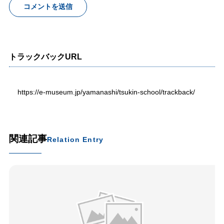
トラックバックURL
https://e-museum.jp/yamanashi/tsukin-school/trackback/
関連記事
Relation Entry