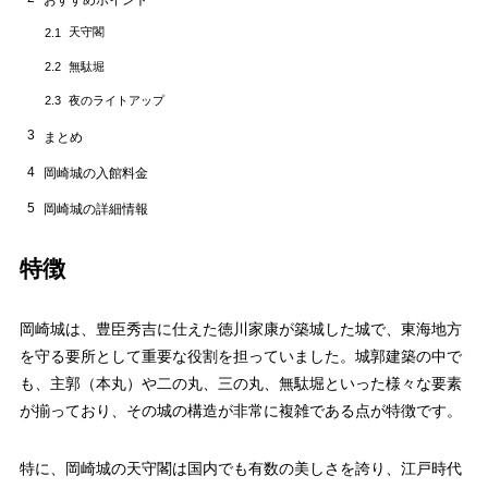
天守閣
2.1
無駄堀
2.2
夜のライトアップ
2.3
3
まとめ
4
岡崎城の入館料金
5
岡崎城の詳細情報
特徴
岡崎城は、豊臣秀吉に仕えた徳川家康が築城した城で、東海地方
を守る要所として重要な役割を担っていました。城郭建築の中で
も、主郭（本丸）や二の丸、三の丸、無駄堀といった様々な要素
が揃っており、その城の構造が非常に複雑である点が特徴です。
特に、岡崎城の天守閣は国内でも有数の美しさを誇り、江戸時代