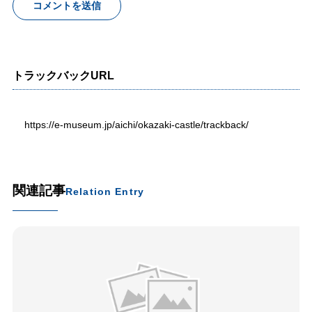
トラックバックURL
https://e-museum.jp/aichi/okazaki-castle/trackback/
関連記事
Relation Entry