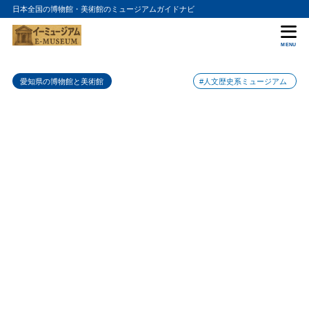
日本全国の博物館・美術館のミュージアムガイドナビ
目次
MENU
1
特徴
愛知県の博物館と美術館
#人文歴史系ミュージアム
2
おすすめポイント
天守閣
2.1
無駄堀
2.2
夜のライトアップ
2.3
3
まとめ
4
岡崎城の入館料金
5
岡崎城の詳細情報