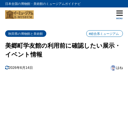
日本全国の博物館・美術館のミュージアムガイドナビ
目次
MENU
1
美郷町学友館の特徴
秋田県の博物館と美術館
#総合系ミュージアム
2
美郷町学友館のおすすめポイント
美郷町学友館の利用前に確認したい展示・
町の文化情報を確認する入口になる
2.1
イベント情報
美郷町内の観光と組み合わせて検討できる
2.2
3
美郷町学友館の入場料金
2026年6月14日
はね
4
美郷町学友館の詳細情報