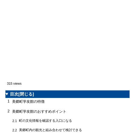
315 views
目次
[閉じる]
1
美郷町学友館の特徴
2
美郷町学友館のおすすめポイント
町の文化情報を確認する入口になる
2.1
美郷町内の観光と組み合わせて検討できる
2.2