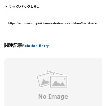
トラックバックURL
https://e-museum.jp/akita/misato-town-alchildren/trackback/
関連記事
Relation Entry