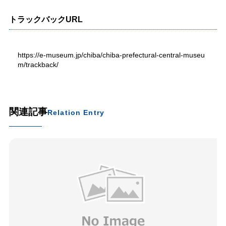
トラックバックURL
https://e-museum.jp/chiba/chiba-prefectural-central-museu
m/trackback/
関連記事
Relation Entry