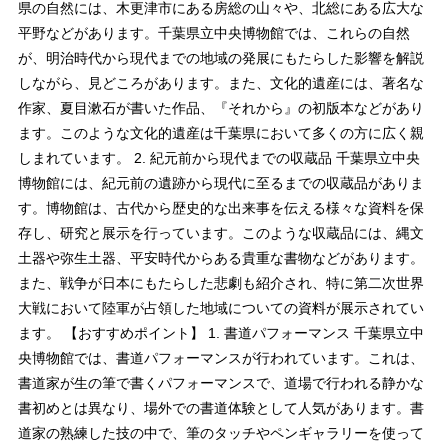
県の自然には、木更津市にある房総の山々や、北総にある広大な
平野などがあります。千葉県立中央博物館では、これらの自然
が、明治時代から現代までの地域の発展にもたらした影響を解説
しながら、見どころがあります。また、文化的遺産には、著名な
作家、夏目漱石が書いた作品、『それから』の初版本などがあり
ます。このような文化的遺産は千葉県において多くの方に広く親
しまれています。 2. 紀元前から現代までの収蔵品 千葉県立中央
博物館には、紀元前の遺跡から現代に至るまでの収蔵品がありま
す。博物館は、古代から歴史的な出来事を伝える様々な資料を保
存し、研究と展示を行っています。このような収蔵品には、縄文
土器や弥生土器、平安時代からある貴重な書物などがあります。
また、戦争が日本にもたらした悲劇も紹介され、特に第二次世界
大戦において陸軍が占領した地域についての資料が展示されてい
ます。 【おすすめポイント】 1. 書道パフォーマンス 千葉県立中
央博物館では、書道パフォーマンスが行われています。これは、
書道家が生の筆で書くパフォーマンスで、道場で行われる静かな
書初めとは異なり、場外での書道体験として人気があります。書
道家の熟練した技の中で、筆のタッチやペンギャラリーを使って