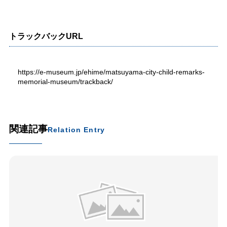
トラックバックURL
https://e-museum.jp/ehime/matsuyama-city-child-remarks-
memorial-museum/trackback/
関連記事
Relation Entry