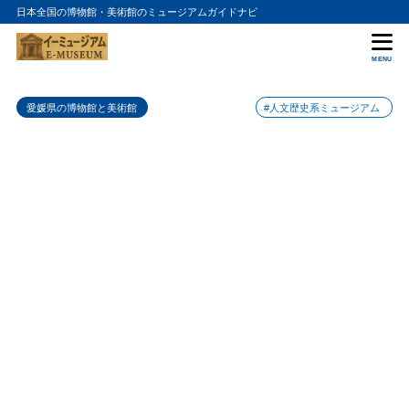
日本全国の博物館・美術館のミュージアムガイドナビ
目次
MENU
1
博物館の特徴
愛媛県の博物館と美術館
#人文歴史系ミュージアム
2
展示内容
3
アクセス情報
4
松山市立子規記念博物館の入館料金
5
松山市立子規記念博物館の詳細情報