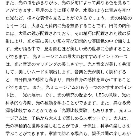
また、光の道を歩きながら、光の反射によって異なる色を見るこ
とができます。星座のように輝く星空、水底のように青みを帯び
た光など、様々な表情を見ることができるでしょう。 光の体験の
もう一つは、大きな円筒内に光を投影することです。円筒の内部
には、大量の鏡が配置されており、その精巧に配置された鏡の反
射により、光が実に美しい形を帯び幻想的な雰囲気の中で踊りま
す。光が踊る中で、息を飲むほど美しい光の世界に心酔すること
ができます。 光ミュージアムの最大のおすすめポイントの一つ
は、光と音楽のマッチングの美しさです。光と音楽が美しく共演
して、美しいムードを演出します。音楽と光が美しく調和する
と、自分自身の感性も高まり、自分自身の感性を豊かにすること
ができます。 また、光ミュージアムのもう一つのおすすめポイン
トは、「光の展示」です。光の研究の歴史や、LEDの意味、光の
科学的な考察、光の種類を学ぶことができます。また、異なる光
源を比較することができる「光源比較実験」もあります。 光ミュ
ージアムは、子供から大人まで楽しめるスポットです。大人は、
光の神秘的な世界を楽しむことができ、子供は、科学の楽しさを
学ぶことができます。家族で訪れる場合も、親子共通の楽しみが