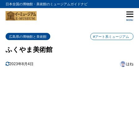
日本全国の博物館・美術館のミュージアムガイドナビ
目次
MENU
1
アート作品と展示
広島県の博物館と美術館
#アート系ミュージアム
2
歴史的な展示と特別展
ふくやま美術館
3
美術館のアクセスと周辺情報
4
2023年8月4日
はね
まとめ
5
ふくやま美術館の入館料金
6
ふくやま美術館の詳細情報