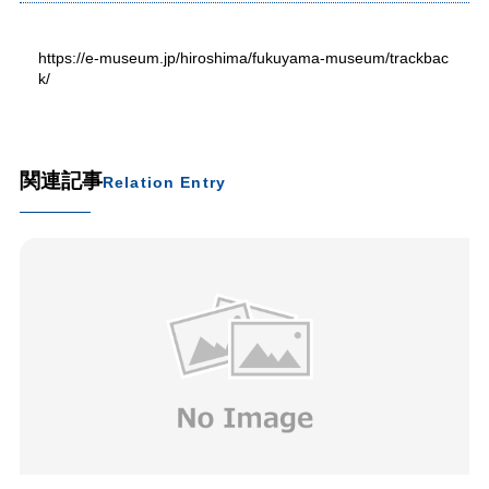
https://e-museum.jp/hiroshima/fukuyama-museum/trackbac
k/
関連記事
Relation Entry