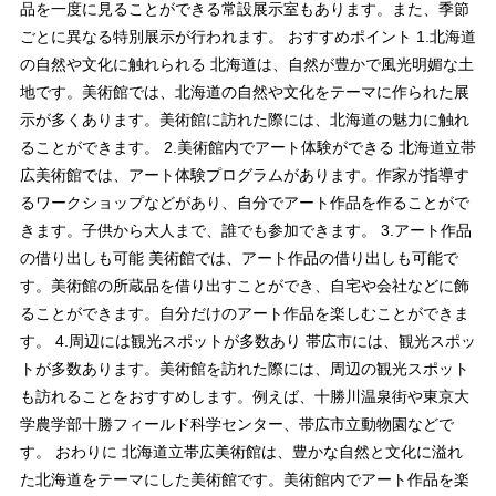
品を一度に見ることができる常設展示室もあります。また、季節
ごとに異なる特別展示が行われます。 おすすめポイント 1.北海道
の自然や文化に触れられる 北海道は、自然が豊かで風光明媚な土
地です。美術館では、北海道の自然や文化をテーマに作られた展
示が多くあります。美術館に訪れた際には、北海道の魅力に触れ
ることができます。 2.美術館内でアート体験ができる 北海道立帯
広美術館では、アート体験プログラムがあります。作家が指導す
るワークショップなどがあり、自分でアート作品を作ることがで
きます。子供から大人まで、誰でも参加できます。 3.アート作品
の借り出しも可能 美術館では、アート作品の借り出しも可能で
す。美術館の所蔵品を借り出すことができ、自宅や会社などに飾
ることができます。自分だけのアート作品を楽しむことができま
す。 4.周辺には観光スポットが多数あり 帯広市には、観光スポッ
トが多数あります。美術館を訪れた際には、周辺の観光スポット
も訪れることをおすすめします。例えば、十勝川温泉街や東京大
学農学部十勝フィールド科学センター、帯広市立動物園などで
す。 おわりに 北海道立帯広美術館は、豊かな自然と文化に溢れ
た北海道をテーマにした美術館です。美術館内でアート作品を楽