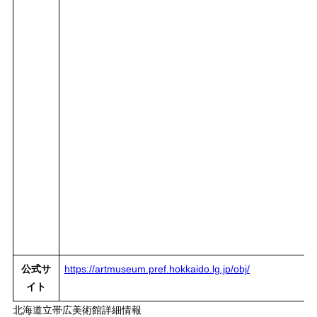
公式サ
https://artmuseum.pref.hokkaido.lg.jp/obj/
イト
北海道立帯広美術館詳細情報