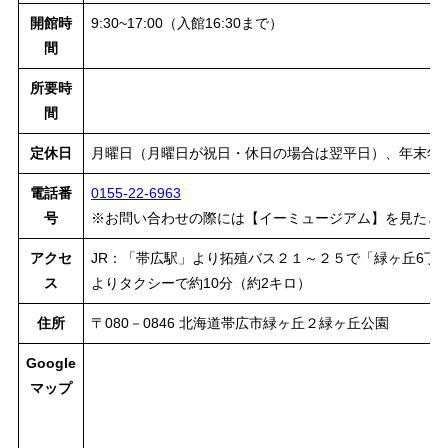
開館時
9:30~17:00（入館16:30まで）
間
所要時
間
定休日
月曜日（月曜日が祝日・休日の場合は翌平日）、年末年
電話番
0155-22-6963
号
※お問い合わせの際には【イーミュージアム】を見たと
アクセ
JR：「帯広駅」より拓殖バス２１～２５で「緑ヶ丘6丁目
ス
よりタクシーで約10分（約2キロ）
住所
〒080－0846 北海道帯広市緑ヶ丘２緑ヶ丘公園
Google
マップ