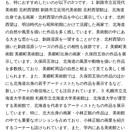
も、特におすすめしたいのが以下の3つです。 1. 釧路市立近現代
美術館 北村西望館 釧路市立近現代美術館 北村西望館は、北海道
出身である画家・北村西望の作品を中心に展示しています。北村
西望は、明治時代から昭和初期にかけて活躍した画家で、北海道
の自然や風景を描いた作品を多く残しています。美術館の中にあ
る大きな窓からは、釧路湿原を一望することができ、北村西望の
描いた釧路湿原シリーズの作品との相性も抜群です。 2. 美郷町美
術館 美郷町美術館は、美郷町出身の画家・久保田五弥の作品を展
示しています。久保田五弥は、北海道の風景や動物を描いた作品
を多数残しており、美郷町周辺の自然と相まって見ても美しく感
じられます。また、美郷町美術館では、久保田五弥の作品のほか
にも北海道出身の若手アーティストたちの作品を展示するなど、
新しいアートの発信地としても注目されています。 3. 札幌市立北
海道大学美術館 札幌市立北海道大学美術館は、北海道大学が運営
する美術館で、北海道を代表するアーティストたちの作品を展示
しています。特に、北大出身の画家・小林正観の作品は、美術館
の中でも重要なポジションを占めており、小林正観の画業を紹介
するコーナーも設けられています。また、学内にある美術館とい