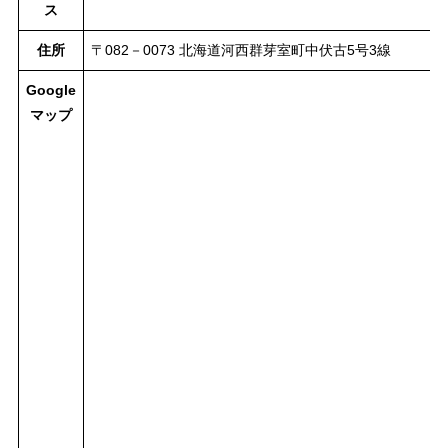
ス
住所
〒082－0073 北海道河西群芽室町中伏古5号3線
Google
マップ