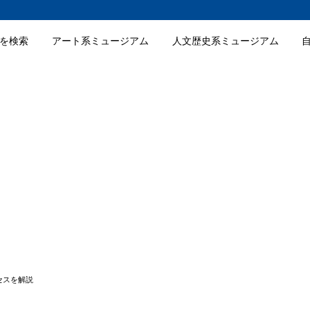
を検索
アート系ミュージアム
人文歴史系ミュージアム
館の特徴
館のおすすめポイント
らしい建物も見どころになる
用を含めて滞在しやすい
館の入場料金
館の詳細情報
セスを解説