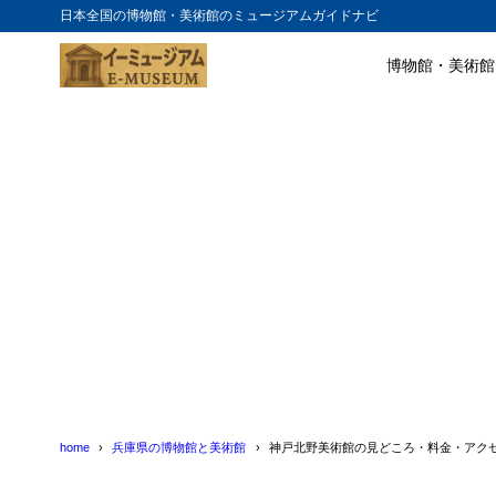
日本全国の博物館・美術館のミュージアムガイドナビ
博物館・美術館
目次
1
神戸北野美術
2
神戸北野美術
異人館街
2.1
カフェ利
2.2
3
神戸北野美術
4
神戸北野美術
home
兵庫県の博物館と美術館
神戸北野美術館の見どころ・料金・アク