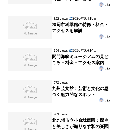
はね
2026年6月19日
822 views
福岡市科学館の特徴・料金・
アクセスを解説
はね
2026年6月14日
734 views
関門海峡ミュージアムの見ど
ころ・料金・アクセス案内
はね
672 views
九州芸文館：芸術と文化の息
づく魅力的なスポット
はね
703 views
北九州市立小倉城庭園：歴史
と美しさが織りなす和の楽園