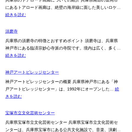
定】
博
にあるトアロード画廊は、絶壁の海岸線に面した美しいロケ…
頴
物
:
続きを読む
川
館
ト
美
ア
須磨寺
術
ロ
館
兵庫県の須磨寺の特徴とおすすめポイント 須磨寺は、兵庫県
ー
神戸市にある臨済宗妙心寺派の寺院です。境内は広く、多く…
ド
:
続きを読む
画
須
廊
磨
神戸アートビレッジセンター
寺
神戸アートビレッジセンターの概要 兵庫県神戸市にある「神
戸アートビレッジセンター」は、1992年にオープンした…
続
:
きを読む
神
戸
宝塚市立文化芸術センター
ア
兵庫県宝塚市立文化芸術センター 兵庫県宝塚市立文化芸術セ
ー
ンターは、兵庫県宝塚市にある公共文化施設で、音楽、演劇…