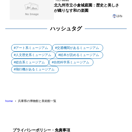
705 views
北九州市立小倉城庭園：歴史と美しさ
が織りなす和の楽園
はね
ハッシュタグ
アート系ミュージアム
交通機関があるミュージアム
人文歴史系ミュージアム
絵本が読めるミュージアム
総合系ミュージアム
自然科学系ミュージアム
飛行機があるミュージアム
home
兵庫県の博物館と美術館一覧
プライバシーポリシー・免責事項