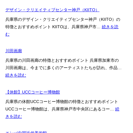
Gallery
島
Vie
デザイン・クリエイティブセンター神戸（KIITO）
田
の
兵庫県のデザイン・クリエイティブセンター神戸（KIITO）の
展
特徴とおすすめポイント KIITOは、兵庫県神戸市…
続きを読
覧
:
む
会・
デ
ア
ザ
川田画廊
ク
イ
兵庫県の川田画廊の特徴とおすすめポイント 兵庫県加東市の
セ
ン・
川田画廊は、今までに多くのアーティストたちが訪れ、作品…
ス・
ク
:
続きを読む
訪
リ
川
問
エ
田
【休館】UCCコーヒー博物館
前
イ
画
確
テ
兵庫県の休館UCCコーヒー博物館の特徴とおすすめポイント
廊
認
ィ
UCCコーヒー博物館は、兵庫県神戸市中央区にあるコー…
続
ポ
ブ
:
きを読む
イ
セ
【休
ン
ン
館】