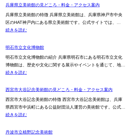
翠
兵庫県立美術館の見どころ・料金・アクセス案内
美
美
術
兵庫県立美術館の特徴 兵庫県立美術館は、兵庫県神戸市中央
術
館
区のHAT神戸内にある県立美術館です。公式サイトでは、…
館
:
続きを読む
兵
庫
明石市立文化博物館
県
明石市立文化博物館の紹介 兵庫県明石市にある明石市立文化
立
博物館は、歴史や文化に関する展示やイベントを通じて、地…
美
:
続きを読む
術
明
館
石
西宮市大谷記念美術館の見どころ・料金・アクセス案内
の
市
見
西宮市大谷記念美術館の特徴 西宮市大谷記念美術館は、兵庫
立
ど
県西宮市中浜町にある公益財団法人運営の美術館です。公式…
文
こ
:
続きを読む
化
ろ・
西
博
料
宮
丹波市立植野記念美術館
物
金・