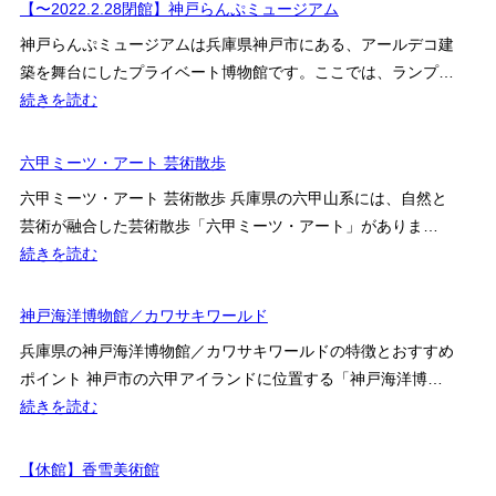
崎
【〜2022.2.28閉館】神戸らんぷミュージアム
セ
市
ス
神戸らんぷミュージアムは兵庫県神戸市にある、アールデコ建
総
案
築を舞台にしたプライベート博物館です。ここでは、ランプ…
合
内
:
続きを読む
文
【〜
化
2022.2.28
六甲ミーツ・アート 芸術散歩
セ
閉
ン
六甲ミーツ・アート 芸術散歩 兵庫県の六甲山系には、自然と
館】
タ
芸術が融合した芸術散歩「六甲ミーツ・アート」がありま…
神
ー
:
続きを読む
戸
六
ら
甲
神戸海洋博物館／カワサキワールド
ん
ミ
ぷ
兵庫県の神戸海洋博物館／カワサキワールドの特徴とおすすめ
ー
ミ
ポイント 神戸市の六甲アイランドに位置する「神戸海洋博…
ツ・
ュ
:
続きを読む
ア
ー
神
ー
ジ
戸
【休館】香雪美術館
ト
ア
海