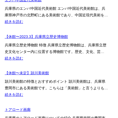
エンバ中国近代美術館
ト
タ
UCC
兵庫県のエンバ中国近代美術館 エンバ中国近代美術館は、兵
ー
コ
庫県神戸市の北野町にある美術館であり、中国近現代美術を…
神
ー
:
続きを読む
戸
ヒ
エ
（KIITO）
ー
ン
【休館〜2023.3】兵庫県立歴史博物館
博
バ
物
兵庫県立歴史博物館 特徴 兵庫県立歴史博物館は、兵庫県立歴
中
館
史文化センター内に位置する博物館です。歴史、文化、芸…
国
:
続きを読む
近
【休
代
館〜
【休館〜未定】頴川美術館
美
2023.3】
術
頴川美術館の特徴とおすすめポイント 頴川美術館は、兵庫県
兵
館
豊岡市にある美術館です。こちらは「美術館」と言うよりも…
庫
:
続きを読む
県
【休
立
館〜
トアロード画廊
歴
未
史
兵庫県のトアロード画廊についての紹介 兵庫県南部の豊岡市