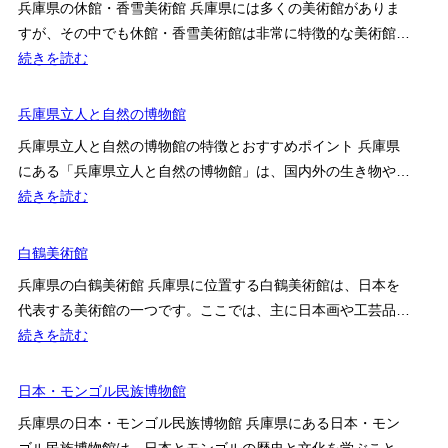
芸
兵庫県の休館・香雪美術館 兵庫県には多くの美術館がありま
ム
洋
術
すが、その中でも休館・香雪美術館は非常に特徴的な美術館…
博
散
:
続きを読む
物
歩
【休
館
館】
兵庫県立人と自然の博物館
／
香
カ
兵庫県立人と自然の博物館の特徴とおすすめポイント 兵庫県
雪
ワ
にある「兵庫県立人と自然の博物館」は、国内外の生き物や…
美
サ
:
続きを読む
術
キ
兵
館
ワ
庫
白鶴美術館
ー
県
兵庫県の白鶴美術館 兵庫県に位置する白鶴美術館は、日本を
ル
立
代表する美術館の一つです。ここでは、主に日本画や工芸品…
ド
人
:
続きを読む
と
白
自
鶴
日本・モンゴル民族博物館
然
美
の
兵庫県の日本・モンゴル民族博物館 兵庫県にある日本・モン
術
博