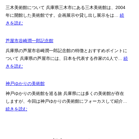
ク
市
三木美術館について 兵庫県三木市にある三木美術館は、2004
セ
立
年に開館した美術館です。企画展示や貸し出し展示をは…
続
ス
手
:
きを読む
を
塚
三
解
治
木
芦屋市谷崎潤一郎記念館
説
虫
美
記
兵庫県の芦屋市谷崎潤一郎記念館の特徴とおすすめポイントに
術
念
ついて 兵庫県の芦屋市には、日本を代表する作家の1人で…
続
館
館
:
きを読む
芦
屋
神戸ゆかりの美術館
市
神戸ゆかりの美術館を巡る旅 兵庫県には多くの美術館が存在
谷
しますが、今回は神戸ゆかりの美術館にフォーカスして紹介…
崎
:
続きを読む
潤
神
一
戸
郎
ゆ
記