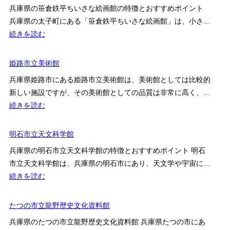
北
兵庫県の笹倉鉄平ちいさな絵画館の特徴とおすすめポイント
ト
野
兵庫県の太子町にある「笹倉鉄平ちいさな絵画館」は、小さ…
美
:
続きを読む
術
笹
館
倉
姫路市立美術館
の
鉄
見
兵庫県姫路市にある姫路市立美術館は、美術館としては比較的
平
ど
新しい施設ですが、その美術館としての品質は非常に高く、…
ち
こ
:
続きを読む
い
ろ・
姫
さ
料
路
明石市立天文科学館
な
金・
市
絵
兵庫県の明石市立天文科学館の特徴とおすすめポイント 明石
ア
立
画
市立天文科学館は、兵庫県の明石市にあり、天文学や宇宙に…
ク
美
館
:
続きを読む
セ
術
明
ス
館
石
たつの市立龍野歴史文化資料館
を
市
解
兵庫県のたつの市立龍野歴史文化資料館 兵庫県たつの市にあ
立