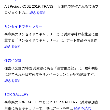
寺
Art Project KOBE 2019: TRANS – 兵庫県で開催される芸術プ
:
ロジェクトの…
続きを読む
Art
Project
サンセイドウギャラリー
KOBE
兵庫県のサンセイドウギャラリーとは 兵庫県神戸市北区に位
2019:
置する「サンセイドウギャラリー」は、アート作品や写真作…
TRANS-
:
続きを読む
サ
ン
住吉倶楽部
セ
住吉倶楽部の特徴 兵庫県にある「住吉倶楽部」は、昭和初期
イ
に建てられた日本家屋をリノベーションした宿泊施設です。…
ド
:
続きを読む
ウ
住
ギ
吉
TOR GALLERY
ャ
倶
ラ
兵庫県のTOR GALLERYとは？ TOR GALLERYは兵庫県加古
楽
リ
:
川市にあるギャラリーで、現代アートを中…
続きを読む