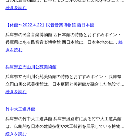
ゴル民族博物館は、日本とモンゴルの歴史と文化を学ぶこと…
館
物
:
続きを読む
館
日
本・
【休館〜2022.4.22】民音音楽博物館 西日本館
モ
兵庫県の民音音楽博物館 西日本館の特徴とおすすめポイント
ン
兵庫県にある民音音楽博物館 西日本館は、日本各地の伝…
続
ゴ
:
きを読む
ル
【休
民
館〜
兵庫県立円山川公苑美術館
族
2022.4.22】
博
兵庫県立円山川公苑美術館の特徴とおすすめポイント 兵庫県
民
物
立円山川公苑美術館は、日本庭園と美術館が融合した施設で…
音
館
:
続きを読む
音
兵
楽
庫
竹中大工道具館
博
県
物
兵庫県の竹中大工道具館 兵庫県淡路市にある竹中大工道具館
立
館
は、伝統的な日本の建築技術や木工技術を展示している博物…
円
西
:
続きを読む