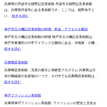
市
館
兵庫県の丹波市立植野記念美術館 丹波市立植野記念美術館
ア
大
は、兵庫県丹波市にある美術館です。ここでは、植野糸子と
ク
谷
:
い…
続きを読む
セ
記
丹
ス
念
波
神戸市立小磯記念美術館の特徴・料金・アクセスを解説
案
美
市
内
術
神戸市立小磯記念美術館の特徴 神戸市立小磯記念美術館は、
立
館
神戸市東灘区の六甲アイランド公園内にある、洋画家・小磯…
植
の
:
続きを読む
野
見
神
記
ど
戸
兵庫陶芸美術館
念
こ
市
美
兵庫陶芸美術館：充実の展示と体験型プログラム 兵庫県は日
ろ・
立
術
本の陶磁器の名産地の一つで、その中でも兵庫陶芸美術館は…
料
小
館
:
続きを読む
金・
磯
兵
ア
記
庫
神戸ファッション美術館
ク
念
陶
セ
美
兵庫県神戸ファッション美術館: ファッションの歴史と文化を
芸