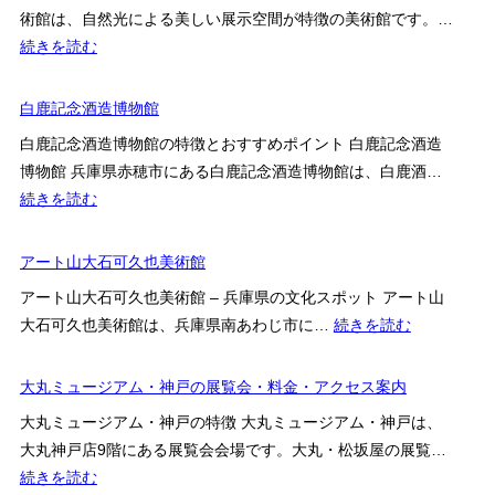
術館は、自然光による美しい展示空間が特徴の美術館です。…
:
続きを読む
グ
レ
白鹿記念酒造博物館
ン
白鹿記念酒造博物館の特徴とおすすめポイント 白鹿記念酒造
バ
博物館 兵庫県赤穂市にある白鹿記念酒造博物館は、白鹿酒…
ラ
:
続きを読む
美
白
術
鹿
アート山大石可久也美術館
館
記
アート山大石可久也美術館 – 兵庫県の文化スポット アート山
念
:
大石可久也美術館は、兵庫県南あわじ市に…
続きを読む
酒
ア
造
ー
大丸ミュージアム・神戸の展覧会・料金・アクセス案内
博
ト
物
大丸ミュージアム・神戸の特徴 大丸ミュージアム・神戸は、
山
館
大丸神戸店9階にある展覧会会場です。大丸・松坂屋の展覧…
大
:
続きを読む
石