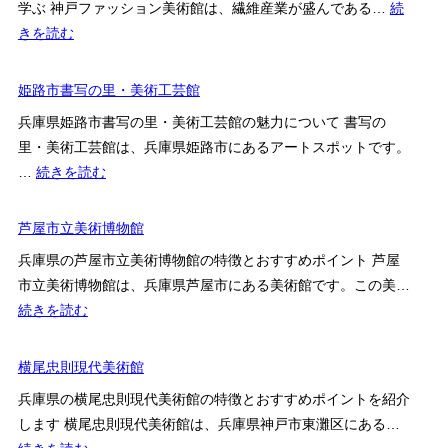
ス
術
学ぶ 神戸ファッション美術館は、繊維産業が盛んである…
続
美
案
館
:
きを読む
術
内
の
神
館
特
戸
姫路市書写の里・美術工芸館
徴・
フ
兵庫県姫路市書写の里・美術工芸館の魅力について 書写の
料
ァ
里・美術工芸館は、兵庫県姫路市にあるアートスポットです。
金・
ッ
:
…
続きを読む
ア
シ
姫
ク
ョ
路
芦屋市立美術博物館
セ
ン
市
ス
美
兵庫県の芦屋市立美術博物館の特徴とおすすめポイント 芦屋
書
を
術
市立美術博物館は、兵庫県芦屋市にある美術館です。この美…
写
解
館
:
続きを読む
の
説
芦
里・
屋
横尾忠則現代美術館
美
市
術
兵庫県の横尾忠則現代美術館の特徴とおすすめポイントを紹介
立
工
します 横尾忠則現代美術館は、兵庫県神戸市東灘区にある…
美
芸
: