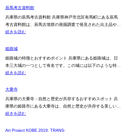
庫
辰馬考古資料館
県
兵庫県の辰馬考古資料館 兵庫県神戸市北区有馬町にある辰馬
立
考古資料館は、辰馬古墳群の発掘調査で発見された出土品や…
考
:
続きを読む
古
辰
博
馬
姫路城
物
考
館
姫路城の特徴とおすすめポイント 兵庫県にある姫路城は、日
古
本三大城の一つとして有名です。この城には以下のような特…
資
:
続きを読む
料
姫
館
路
大乗寺
城
兵庫県の大乗寺：自然と歴史が共存するおすすめスポット 兵
庫県の姫路市にある大乗寺は、自然と歴史が共存する美しい…
:
続きを読む
大
乗
Art Project KOBE 2019: TRANS-