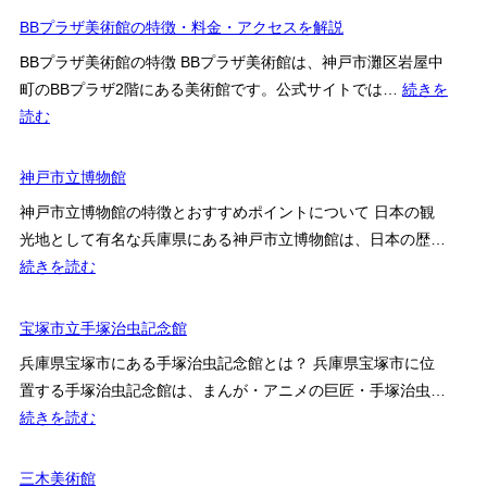
ー
と
BBプラザ美術館の特徴・料金・アクセスを解説
ジ
ん
ア
BBプラザ美術館の特徴 BBプラザ美術館は、神戸市灘区岩屋中
ぼ
ム
町のBBプラザ2階にある美術館です。公式サイトでは…
続きを
玉
:
読む
ミ
BB
ュ
プ
神戸市立博物館
ー
ラ
ジ
神戸市立博物館の特徴とおすすめポイントについて 日本の観
ザ
ア
光地として有名な兵庫県にある神戸市立博物館は、日本の歴…
美
ム
:
続きを読む
術
神
館
戸
宝塚市立手塚治虫記念館
の
市
特
兵庫県宝塚市にある手塚治虫記念館とは？ 兵庫県宝塚市に位
立
徴・
置する手塚治虫記念館は、まんが・アニメの巨匠・手塚治虫…
博
料
:
続きを読む
物
金・
宝
館
ア
塚
三木美術館