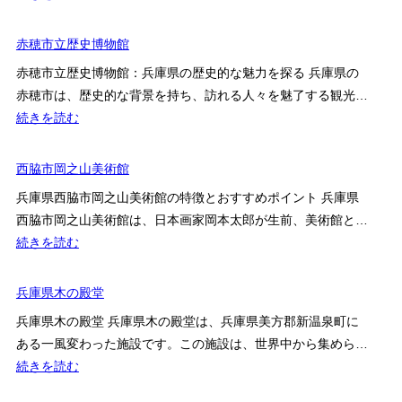
山
日
竹
川
本
中
赤穂市立歴史博物館
公
館
大
苑
赤穂市立歴史博物館：兵庫県の歴史的な魅力を探る 兵庫県の
工
美
赤穂市は、歴史的な背景を持ち、訪れる人々を魅了する観光…
道
術
:
続きを読む
具
館
赤
館
穂
西脇市岡之山美術館
市
兵庫県西脇市岡之山美術館の特徴とおすすめポイント 兵庫県
立
西脇市岡之山美術館は、日本画家岡本太郎が生前、美術館と…
歴
:
続きを読む
史
西
博
脇
兵庫県木の殿堂
物
市
館
兵庫県木の殿堂 兵庫県木の殿堂は、兵庫県美方郡新温泉町に
岡
ある一風変わった施設です。この施設は、世界中から集めら…
之
:
続きを読む
山
兵
美