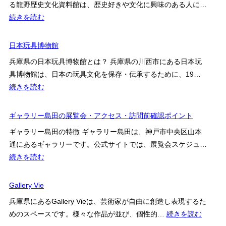
説
る龍野歴史文化資料館は、歴史好きや文化に興味のある人に…
天
:
続きを読む
文
た
科
つ
日本玩具博物館
学
の
館
兵庫県の日本玩具博物館とは？ 兵庫県の川西市にある日本玩
市
具博物館は、日本の玩具文化を保存・伝承するために、19…
立
:
続きを読む
龍
日
野
本
ギャラリー島田の展覧会・アクセス・訪問前確認ポイント
歴
玩
史
ギャラリー島田の特徴 ギャラリー島田は、神戸市中央区山本
具
文
通にあるギャラリーです。公式サイトでは、展覧会スケジュ…
博
化
:
続きを読む
物
資
ギ
館
料
ャ
Gallery Vie
館
ラ
兵庫県にあるGallery Vieは、芸術家が自由に創造し表現するた
リ
:
めのスペースです。様々な作品が並び、個性的…
続きを読む
ー