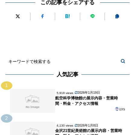
か
この記事をシェアする
念
り
館
の
美
術
館
人気記事
1
2026年1月19日
5,918 views
航空科学博物館の展示内容・営業時
間・料金・アクセス情報
はね
2
2026年1月8日
4,130 views
金沢21世紀美術館の展示内容・営業時