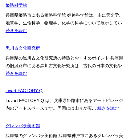
鶴
姫路科学館
酒
兵庫県姫路市にある姫路科学館 姫路科学館は、主に天文学、
造
地質学、生命科学、物理学、化学の科学について展示してい…
資
:
続きを読む
料
姫
館
路
黒川古文化研究所
科
兵庫県の黒川古文化研究所の特徴とおすすめポイント 兵庫県
学
の旧淡路市にある黒川古文化研究所は、古代の日本の文化や…
館
:
続きを読む
黒
川
luvart FACTORY Q
古
Luvart FACTORY Q は、兵庫県姫路市にあるアートビレッジ
文
:
内のアートスペースです。周囲には山々が広…
続きを読む
化
luvart
研
FACTOR
グレンバラ美術館
究
Q
所
兵庫県のグレンバラ美術館 兵庫県神戸市にあるグレンバラ美