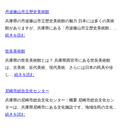
大
可
丸
丹波篠山市立歴史美術館
久
ミ
也
兵庫県の丹波篠山市立歴史美術館の魅力 日本には多くの美術
ュ
美
館がありますが、兵庫県にある「丹波篠山市立歴史美術館」…
ー
術
:
続きを読む
ジ
館
丹
ア
波
世良美術館
ム・
篠
神
兵庫県の世良美術館とは？ 兵庫県西宮市にある世良美術館
山
戸
は、古美術、近代美術、現代美術、さらには日本の民具や珍
市
の
:
し…
続きを読む
立
展
世
歴
覧
良
尼崎市総合文化センター
史
会・
美
美
兵庫県の尼崎市総合文化センター：概要 尼崎市総合文化セン
料
術
術
ターは、兵庫県尼崎市にある文化施設です。地域住民の文化…
金・
館
館
:
続きを読む
ア
尼
ク