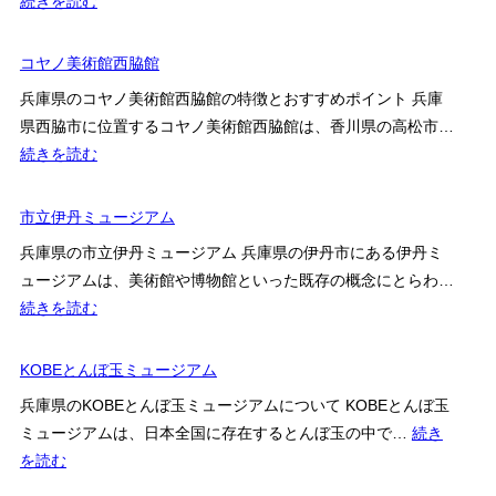
続きを読む
術
館
横
博
尾
コヤノ美術館西脇館
物
忠
館
兵庫県のコヤノ美術館西脇館の特徴とおすすめポイント 兵庫
則
県西脇市に位置するコヤノ美術館西脇館は、香川県の高松市…
現
:
続きを読む
代
コ
美
ヤ
市立伊丹ミュージアム
術
ノ
館
兵庫県の市立伊丹ミュージアム 兵庫県の伊丹市にある伊丹ミ
美
ュージアムは、美術館や博物館といった既存の概念にとらわ…
術
:
続きを読む
館
市
西
立
KOBEとんぼ玉ミュージアム
脇
伊
館
兵庫県のKOBEとんぼ玉ミュージアムについて KOBEとんぼ玉
丹
ミュージアムは、日本全国に存在するとんぼ玉の中で…
続き
ミ
:
を読む
ュ
KOBE