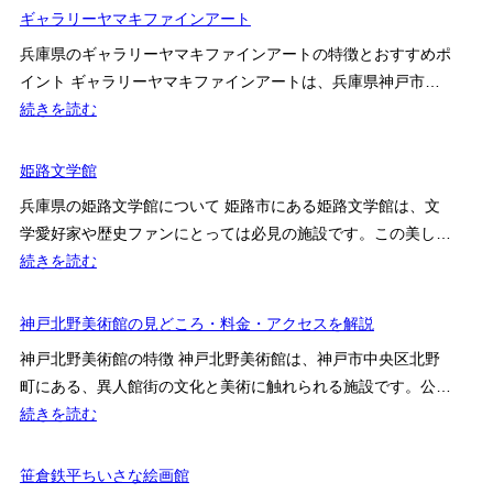
庫
ギャラリーヤマキファインアート
術
県
館
兵庫県のギャラリーヤマキファインアートの特徴とおすすめポ
木
イント ギャラリーヤマキファインアートは、兵庫県神戸市…
の
:
続きを読む
殿
ギ
堂
ャ
姫路文学館
ラ
兵庫県の姫路文学館について 姫路市にある姫路文学館は、文
リ
学愛好家や歴史ファンにとっては必見の施設です。この美し…
ー
:
続きを読む
ヤ
姫
マ
路
神戸北野美術館の見どころ・料金・アクセスを解説
キ
文
フ
神戸北野美術館の特徴 神戸北野美術館は、神戸市中央区北野
学
ァ
町にある、異人館街の文化と美術に触れられる施設です。公…
館
イ
:
続きを読む
ン
神
ア
戸
笹倉鉄平ちいさな絵画館
ー