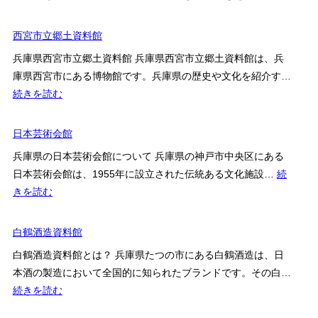
部
ー
TOR
GALLERY
西宮市立郷土資料館
兵庫県西宮市立郷土資料館 兵庫県西宮市立郷土資料館は、兵
庫県西宮市にある博物館です。兵庫県の歴史や文化を紹介す…
:
続きを読む
西
宮
日本芸術会館
市
兵庫県の日本芸術会館について 兵庫県の神戸市中央区にある
立
日本芸術会館は、1955年に設立された伝統ある文化施設…
続
郷
:
きを読む
土
日
資
本
白鶴酒造資料館
料
芸
館
白鶴酒造資料館とは？ 兵庫県たつの市にある白鶴酒造は、日
術
本酒の製造において全国的に知られたブランドです。その白…
会
:
続きを読む
館
白