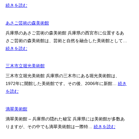
ト
:
続きを読む
ビ
宝
レ
塚
あさご芸術の森美術館
ッ
市
ジ
兵庫県のあさご芸術の森美術館 兵庫県の西宮市に位置するあ
立
セ
さご芸術の森美術館は、芸術と自然を融合した美術館として…
文
ン
:
続きを読む
化
タ
あ
芸
ー
さ
三木市立堀光美術館
術
ご
セ
三木市立堀光美術館 兵庫県の三木市にある堀光美術館は、
芸
ン
1972年に開館した美術館です。その後、2006年に新館…
続き
術
タ
:
を読む
の
ー
三
森
木
滴翠美術館
美
市
術
滴翠美術館 – 兵庫県の隠れた秘宝 兵庫県には美術館が多数あ
立
館
:
りますが、その中でも滴翠美術館は一際特…
続きを読む
堀
滴
光