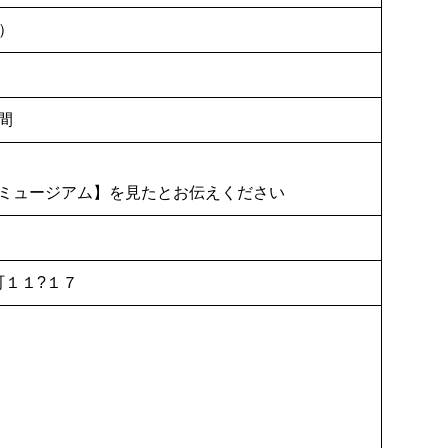
で）
間
ミュージアム】を見たとお伝えください
登町１１?１７