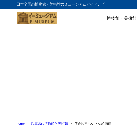
日本全国の博物館・美術館のミュージアムガイドナビ
博物館・美術館
目次
1
1.自然と調和
2
2.世界的に
3
3.アート作
4
4.特別な体験
5
5.静かで落ち
6
おわりに
7
笹倉鉄平ちい
8
笹倉鉄平ちい
home
兵庫県の博物館と美術館
笹倉鉄平ちいさな絵画館