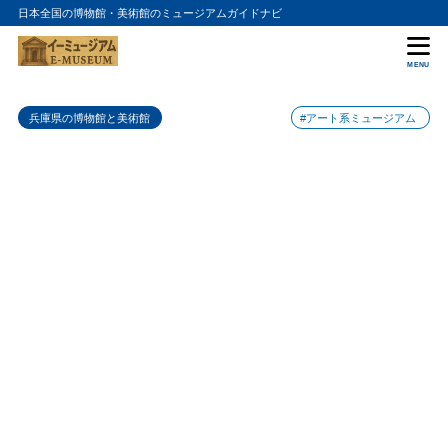
日本全国の博物館・美術館のミュージアムガイドナビ
目次
MENU
1
歴史と美術の融合
兵庫県の博物館と美術館
#アート系ミュージアム
2
季節によって変わる展示
3
交通アクセスの良さ
4
まとめ
5
丹波篠山市立歴史美術館の入館料金
6
丹波篠山市立歴史美術館の詳細情報