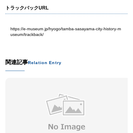
トラックバックURL
https://e-museum.jp/hyogo/tamba-sasayama-city-history-m
useum/trackback/
関連記事
Relation Entry