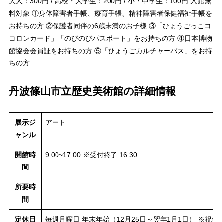
大人：300円 / 高校・大学生：200円 / 小・中学生：100円 入館無
料対象 ①身体障害者手帳、療育手帳、精神障害者保健福祉手帳を
お持ちの方 ②保護者同伴の6歳未満のお子様 ③「ひょうごっこコ
コロンカード」「のびのびパスポート」をお持ちの方 ④日本博物
館協会会員証をお持ちの方 ⑤「ひょうごカルチャーパス」をお持
ちの方
丹波篠山市立歴史美術館の詳細情報
展示ジ
アート
ャンル
開館時
9:00~17:00 ※受付終了 16:30
間
所要時
間
定休日
毎週月曜日 年末年始（12月25日～翌年1月1日） ※祝