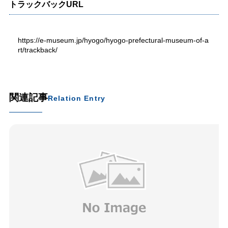
トラックバックURL
https://e-museum.jp/hyogo/hyogo-prefectural-museum-of-a
rt/trackback/
関連記事
Relation Entry