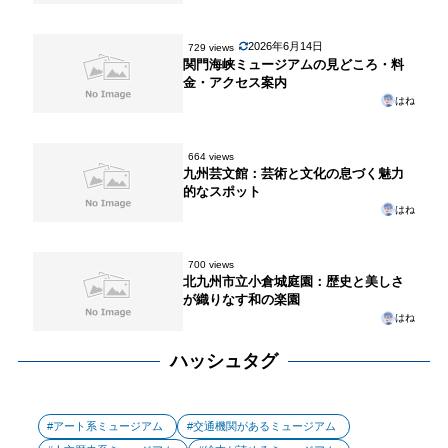
2026年6月14日
729 views
関門海峡ミュージアムの見どころ・料
金・アクセス案内
はね
664 views
九州芸文館：芸術と文化の息づく魅力
的なスポット
はね
700 views
北九州市立小倉城庭園：歴史と美しさ
が織りなす和の楽園
はね
ハッシュタグ
アート系ミュージアム
交通機関があるミュージアム