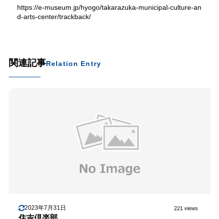
https://e-museum.jp/hyogo/takarazuka-municipal-culture-an
d-arts-center/trackback/
関連記事
Relation Entry
2023年7月31日
221 views
住吉倶楽部