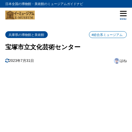
日本全国の博物館・美術館のミュージアムガイドナビ
目次
MENU
1
特徴
兵庫県の博物館と美術館
#総合系ミュージアム
2
おすすめポイント
宝塚市立文化芸術センター
ミュージカル公演
2.1
クラシックコンサート
2.2
2023年7月31日
はね
ダンス公演
2.3
3
まとめ
4
宝塚市立文化芸術センターの入館料金
5
宝塚市立文化芸術センターの詳細情報