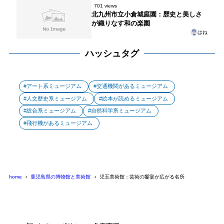
701 views
北九州市立小倉城庭園：歴史と美しさ
が織りなす和の楽園
はね
ハッシュタグ
アート系ミュージアム
交通機関があるミュージアム
人文歴史系ミュージアム
絵本が読めるミュージアム
総合系ミュージアム
自然科学系ミュージアム
飛行機があるミュージアム
home
鹿児島県の博物館と美術館
児玉美術館：芸術の饗宴が広がる名所