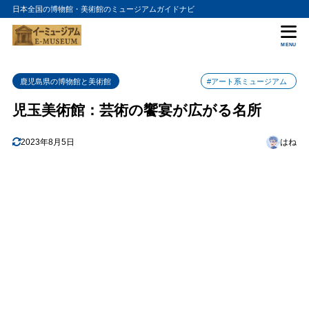
日本全国の博物館・美術館のミュージアムガイドナビ
目次
MENU
1
美術館の歴史
鹿児島県の博物館と美術館
#アート系ミュージアム
2
展示作品
児玉美術館：芸術の饗宴が広がる名所
3
特別展示
4
2023年8月5日
はね
アクセス情報
5
まとめ
6
児玉美術館の入館料金
7
児玉美術館の詳細情報