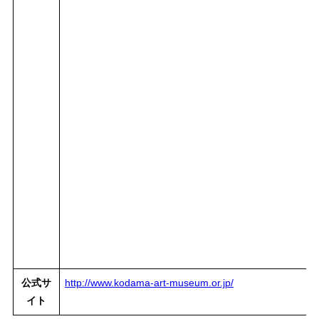
公式サ
http://www.kodama-art-museum.or.jp/
イト