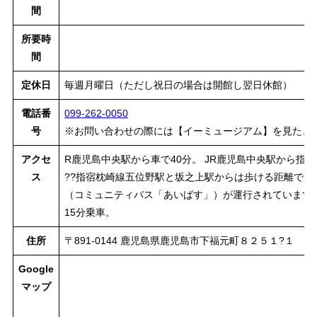
間
所要時
間
定休日
毎週月曜日（ただし祝日の場合は開館し翌日休館）
電話番
099-262-0050
号
※お問い合わせの際には【イーミュージアム】を見たと
アクセ
R鹿児島中央駅から車で40分。 JR鹿児島中央駅から指
ス
??指宿枕崎線五位野駅と坂之上駅からは歩ける距離では
（コミュニティバス「あいばす」）が運行されています。
15分乗車。
住所
〒891-0144 鹿児島県鹿児島市下福元町８２５１?１
Google
マップ