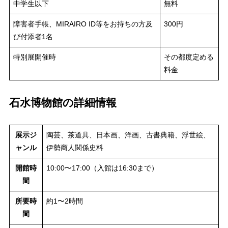
中学生以下
無料
障害者手帳、MIRAIRO ID等をお持ちの方及
300円
び付添者1名
特別展開催時
その都度定める
料金
石水博物館の詳細情報
展示ジ
陶芸、茶道具、日本画、洋画、古書典籍、浮世絵、
ャンル
伊勢商人関係史料
開館時
10:00〜17:00（入館は16:30まで）
間
所要時
約1〜2時間
間