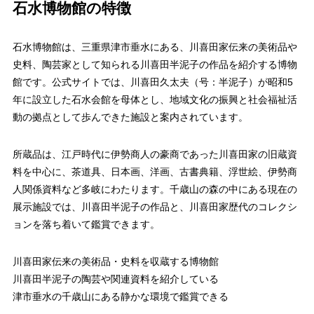
石水博物館の特徴
石水博物館は、三重県津市垂水にある、川喜田家伝来の美術品や
史料、陶芸家として知られる川喜田半泥子の作品を紹介する博物
館です。公式サイトでは、川喜田久太夫（号：半泥子）が昭和5
年に設立した石水会館を母体とし、地域文化の振興と社会福祉活
動の拠点として歩んできた施設と案内されています。
所蔵品は、江戸時代に伊勢商人の豪商であった川喜田家の旧蔵資
料を中心に、茶道具、日本画、洋画、古書典籍、浮世絵、伊勢商
人関係資料など多岐にわたります。千歳山の森の中にある現在の
展示施設では、川喜田半泥子の作品と、川喜田家歴代のコレクシ
ョンを落ち着いて鑑賞できます。
川喜田家伝来の美術品・史料を収蔵する博物館
川喜田半泥子の陶芸や関連資料を紹介している
津市垂水の千歳山にある静かな環境で鑑賞できる