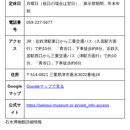
定休日
月曜日（祝日の場合は翌日）、展示替期間、年末年
始
電話番
059-227-5677
号
アクセ
JR・近鉄津駅東口から三重交通バス（久居駅方面
ス
行）で約15分、「青谷口」下車徒歩約8分。近鉄久
居駅西口から三重交通バス（津駅方面行）で約10
分、「青谷口」下車徒歩約8分
住所
〒514-0821 三重県津市垂水3032番地18
Google
Googleマップで見る
マップ
公式サ
https://sekisui-museum.or.jp/visit_info-access
イト
石水博物館詳細情報