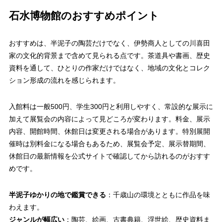
石水博物館のおすすめポイント
おすすめは、半泥子の陶芸だけでなく、伊勢商人としての川喜田
家の文化的背景まで含めて見られる点です。茶道具や書画、歴史
資料を通して、ひとりの作家だけではなく、地域の文化とコレク
ション形成の流れを感じられます。
入館料は一般500円、学生300円と利用しやすく、常設的な展示に
加えて展覧会の内容によって見どころが変わります。料金、展示
内容、開館時間、休館日は変更される場合があります。特別展開
催時は別料金になる場合もあるため、展覧会予定、展示替期間、
休館日の最新情報を公式サイトで確認してから訪れるのがおすす
めです。
半泥子ゆかりの地で鑑賞できる
：千歳山の環境とともに作品を味
わえます。
ジャンルが幅広い
：陶芸、絵画、古書典籍、浮世絵、歴史資料ま