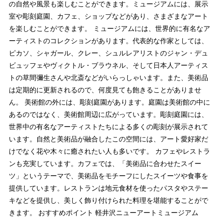
の自然や風景も楽しむことができます。ミュージアムには、展示
室や彫刻庭園、カフェ、ショップなどがあり、さまざまなアート
を楽しむことができます。 ミュージアムには、世界的に有名なア
ーティストのコレクションがあります。代表的な作家としては、
ピカソ、シャガール、クレー、シュルレアリストのジャン・デュ
ビュッフェやヴィクトル・ブラウネル、そして日本人アーティス
トの草間彌生さんや北斎などがいらっしゃいます。また、美術品
は定期的に更新されるので、何度見ても飽きることがありませ
ん。 美術館の外には、彫刻庭園があります。庭園は美術館の中に
あるのではなく、美術館周辺に広がっています。彫刻庭園には、
世界中の有名なアーティストたちによる多くの彫刻が展示されて
います。自然と美術品が融合したこの空間には、アート愛好家だ
けでなく花や木々に癒されたい人も多いです。 カフェやレストラ
ンも充実しています。カフェでは、「美術品に合わせたスイー
ツ」というテーマで、美術品をモチーフにしたスイーツや食事を
提供しています。レストランは地元食材を使ったパスタやステー
キなどを提供し、美しく飾り付けられた料理を堪能することがで
きます。 おすすめポイント 軽井沢ニューアートミュージアム