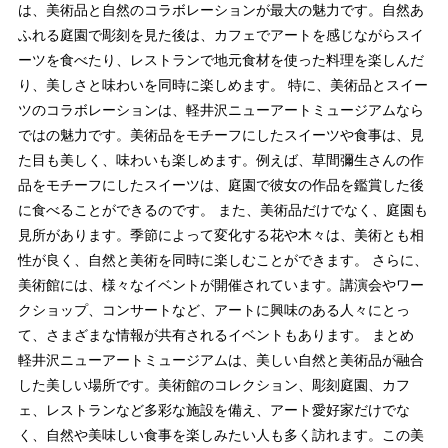
は、美術品と自然のコラボレーションが最大の魅力です。自然あ
ふれる庭園で彫刻を見た後は、カフェでアートを感じながらスイ
ーツを食べたり、レストランで地元食材を使った料理を楽しんだ
り、美しさと味わいを同時に楽しめます。 特に、美術品とスイー
ツのコラボレーションは、軽井沢ニューアートミュージアムなら
ではの魅力です。美術品をモチーフにしたスイーツや食事は、見
た目も美しく、味わいも楽しめます。例えば、草間彌生さんの作
品をモチーフにしたスイーツは、庭園で彼女の作品を鑑賞した後
に食べることができるのです。 また、美術品だけでなく、庭園も
見所があります。季節によって変化する花や木々は、美術とも相
性が良く、自然と美術を同時に楽しむことができます。 さらに、
美術館には、様々なイベントが開催されています。講演会やワー
クショップ、コンサートなど、アートに興味のある人々にとっ
て、さまざまな情報が共有されるイベントもあります。 まとめ
軽井沢ニューアートミュージアムは、美しい自然と美術品が融合
した美しい場所です。美術館のコレクション、彫刻庭園、カフ
ェ、レストランなど多彩な施設を備え、アート愛好家だけでな
く、自然や美味しい食事を楽しみたい人も多く訪れます。この美