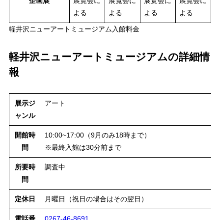
企画展
展覧会に
展覧会に
展覧会に
展覧会に
よる
よる
よる
よる
軽井沢ニューアートミュージアム入館料金
軽井沢ニューアートミュージアムの詳細情
報
展示ジ
アート
ャンル
開館時
10:00~17:00（9月のみ18時まで）
間
※最終入館は30分前まで
所要時
調査中
間
定休日
月曜日（祝日の場合はその翌日）
電話番
0267-46-8691