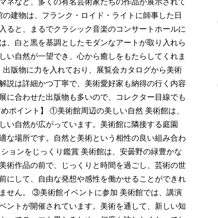
マネなど、多くの有名芸術家たちの作品が展示されて
術館の建物は、フランク・ロイド・ライトに師事した日
入ると、まるでクラシック音楽のコンサートホールに
は、白と黒を基調としたモダンなアートが取り入れら
しい自然が一望でき、心から癒しをもたらしてくれま
は、出版物に力を入れており、展覧会カタログから美術
解説は詳細かつ丁寧で、美術愛好家も納得の行く内容
展に合わせた出版物も多いので、コレクター目線でも
めポイント】 ①美術館周辺の美しい自然 美術館は、
しい自然が広がっています。美術館に隣接する庭園
適な場所です。自然と美術という相性の良い組み合わ
クションをじっくり鑑賞 美術館は、安曇野の緑豊かな
美術作品の前で、じっくりと時間を過ごし、芸術の世
前にして、自由な発想や感性を働かせることができれ
ません。 ③美術館イベントに参加 美術館では、講演
ベントが開催されています。美術を通して、新しい知