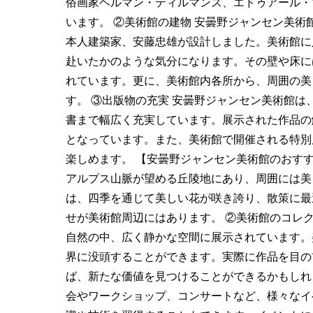
俗画家ヘルマン・ティルマンス、エドゥアール・
います。 ②美術館の建物 安曇野ジャンセン美
本人建築家、安藤忠雄が設計しました。美術館に
赴いたかのような気分になります。その壁や床に
れています。更に、美術館内各所から、周囲の美
す。 ③出版物の充実 安曇野ジャンセン美術館
書まで幅広く充実しています。展示された作品の
となっています。また、美術館で開催される特別
楽しめます。 【安曇野ジャンセン美術館のおすす
アルプス山脈が望める丘陵地にあり、周囲には美
は、四季を通じて美しい花が咲き誇り、散策に最
せが美術館周辺にはあります。 ②美術館のコレ
自然の中、広く静かな空間に展示されています。
界に没頭することができます。実際に作品を目の
ば、新たな価値を見つけることができるかもしれ
会やワークショップ、コンサートなど、様々なイ