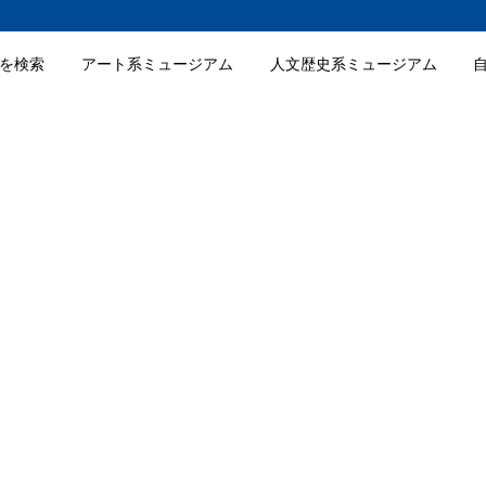
を検索
アート系ミュージアム
人文歴史系ミュージアム
セン美術館の入館料金
セン美術館の詳細情報