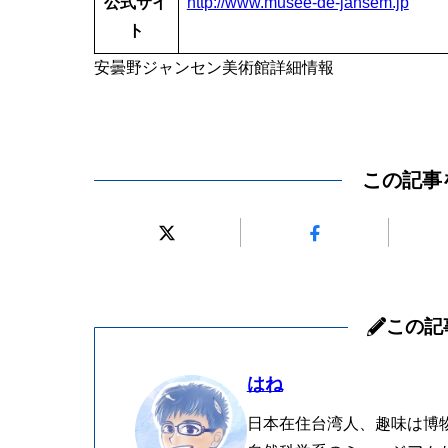
公式サイ
http://www.musee-de-jansem.jp
ト
安曇野ジャンセン美術館詳細情報
この記事
この記
はね
日本在住台湾人、趣味は博