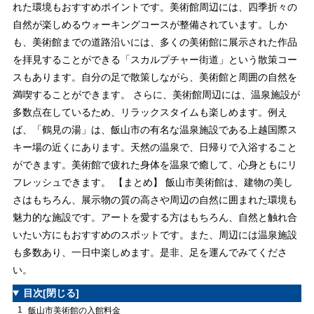
れた環境もおすすめポイントです。美術館周辺には、四季折々の
自然が楽しめるウォーキングコースが整備されています。しか
も、美術館までの道路沿いには、多くの美術館に展示された作品
を拝見することができる「スカルプチャー街道」という散策コー
スもあります。自分の足で散策しながら、美術館と周囲の自然を
満喫することができます。 さらに、美術館周辺には、温泉施設が
多数点在しているため、リラックスタイムも楽しめます。例え
ば、「鶴見の湯」は、飯山市の有名な温泉施設である上越国際ス
キー場の近くにあります。天然の温泉で、日帰りで入浴すること
ができます。美術館で疲れた身体を温泉で癒して、心身ともにリ
フレッシュできます。 【まとめ】 飯山市美術館は、建物の美し
さはもちろん、展示物の質の高さや周辺の自然に囲まれた環境も
魅力的な施設です。アートを愛する方はもちろん、自然と触れ合
いたい方にもおすすめのスポットです。また、周辺には温泉施設
も多数あり、一日中楽しめます。是非、足を運んでみてくださ
い。
目次
[閉じる]
1
飯山市美術館の入館料金