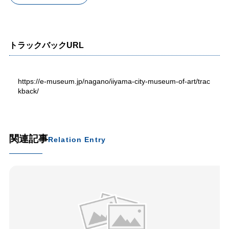
トラックバックURL
https://e-museum.jp/nagano/iiyama-city-museum-of-art/trac
kback/
関連記事
Relation Entry