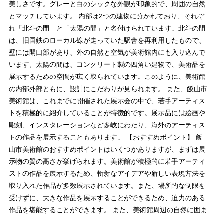
美しさです。グレーと白のシックな外観が印象的で、周囲の自然
とマッチしています。 内部は2つの建物に分かれており、それぞ
れ「北斗の間」と「太陽の間」と名付けられています。北斗の間
は、旧国鉄のローカル線が走っていた駅舎を再利用したもので、
壁には開口部があり、外の自然と空気が美術館内にも入り込んで
います。太陽の間は、コンクリート製の四角い建物で、美術品を
展示するための空間が広く取られています。このように、美術館
の内部外部ともに、設計にこだわりが見られます。 また、飯山市
美術館は、これまでに開催された展示会の中で、若手アーティス
トを積極的に紹介していることが特徴的です。展示品には絵画や
彫刻、インスタレーションなど多岐にわたり、海外のアーティス
トの作品を展示することもあります。 【おすすめポイント】 飯
山市美術館のおすすめポイントはいくつかありますが、まずは展
示物の質の高さが挙げられます。美術館が積極的に若手アーティ
ストの作品を展示するため、斬新なアイデアや新しい表現方法を
取り入れた作品が多数展示されています。また、場所的な制限を
受けずに、大きな作品を展示することができるため、迫力のある
作品を堪能することができます。 また、美術館周辺の自然に囲ま