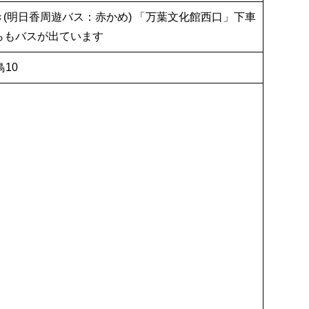
き(明日香周遊バス：赤かめ) 「万葉文化館西口」下車
らもバスが出ています
鳥10