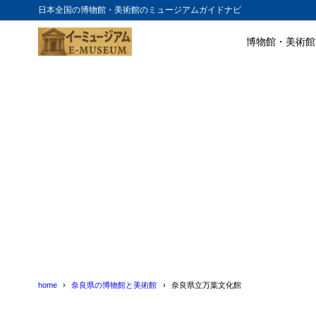
日本全国の博物館・美術館のミュージアムガイドナビ
博物館・美術館
目次
1
奈良県立万葉
2
展示内容
3
アクセスと営
4
奈良県立万葉
5
奈良県立万葉
home
奈良県の博物館と美術館
奈良県立万葉文化館