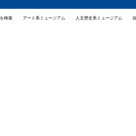
を検索
アート系ミュージアム
人文歴史系ミュージアム
文化館の特徴
業情報
文化館の入館料金
文化館の詳細情報