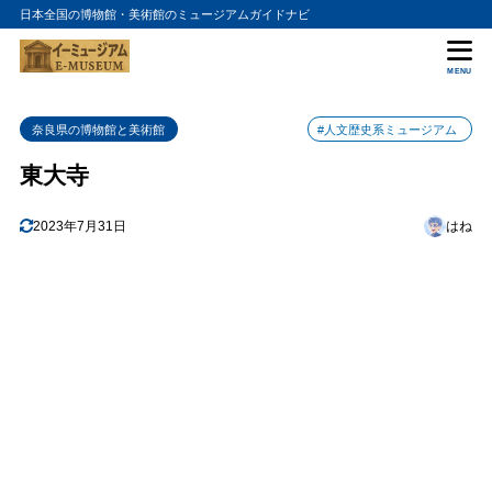
日本全国の博物館・美術館のミュージアムガイドナビ
目次
MENU
1
東大寺の概要
奈良県の博物館と美術館
#人文歴史系ミュージアム
2
文化財と仏像
東大寺
3
奈良公園との相性
4
2023年7月31日
はね
アクセスと営業情報
5
東大寺の入館料金
6
東大寺の詳細情報