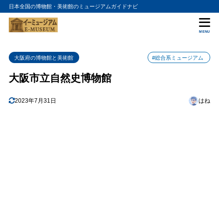
日本全国の博物館・美術館のミュージアムガイドナビ
目次
MENU
1
特徴
大阪府の博物館と美術館
#総合系ミュージアム
2
おすすめポイント
大阪市立自然史博物館
1. 仕組みが分かりやすい展示物
2.1
2. 日本語のシートが豊富
2.2
2023年7月31日
はね
3. 入場料が無料
2.3
4. 駅から歩いてすぐの立地
2.4
5. 子供向けイベントが多数開催されている
2.5
3
まとめ
4
大阪市立自然史博物館の入館料金
5
大阪市立自然史博物館の詳細情報