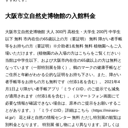
大阪市立自然史博物館の入館料金
大阪市立自然史博物館 大人 300円 高校生・大学生 200円 中学生
以下 無料 市内在住の65歳以上の方（要証明） 無料 障がい者手帳
等をお持ちの方（要証明）※介助者1名無料 無料 植物園へもご入
場いただけます。(植物園のみ入場の方はこちらをご覧ください）
当館は中学生以下、および大阪市内在住の65歳以上の方は無料と
なっています（一部特別展を除く）。鶴のマークの健康手帳など
ご住所と年齢がわかる公的な証明をお持ち下さい。また、障がい
者手帳等をお持ちの方も無料です（付添1名を含む）。 2021年4
月1日より障がい者手帳アプリ「ミライロID」のご提示でも減免
が適用されます（付添1名を含む）。（スマートフォン画面にて
必要な情報が確認できない場合は、原本のご提示をお願いするこ
とがあります。）「ミライロID」詳細はこちら（https://mirairo-
id.jp/） 花と緑と自然の情報センター 無料 ただし特別展の観覧は
別料金となります。 特別展 催し物により異なります。詳しくは