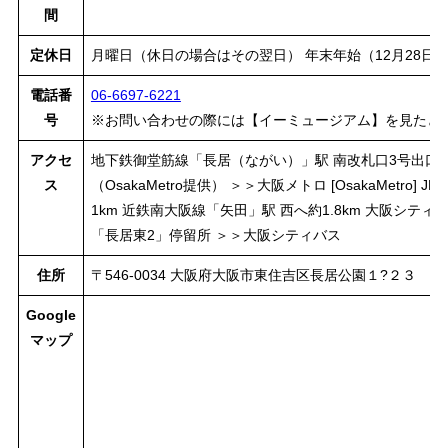
間
定休日
月曜日（休日の場合はその翌日） 年末年始（12月28日
電話番
06-6697-6221
号
※お問い合わせの際には【イーミュージアム】を見たと
アクセ
地下鉄御堂筋線「長居（ながい）」駅 南改札口3号出口か
ス
（OsakaMetro提供） ＞＞大阪メトロ [OsakaMetro
1km 近鉄南大阪線「矢田」駅 西へ約1.8km 大阪シテ
「長居東2」停留所 ＞＞大阪シティバス
住所
〒546-0034 大阪府大阪市東住吉区長居公園１?２３
Google
マップ