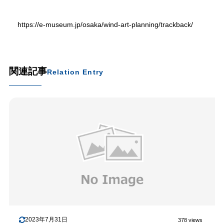
https://e-museum.jp/osaka/wind-art-planning/trackback/
関連記事
Relation Entry
2023年7月31日
378 views