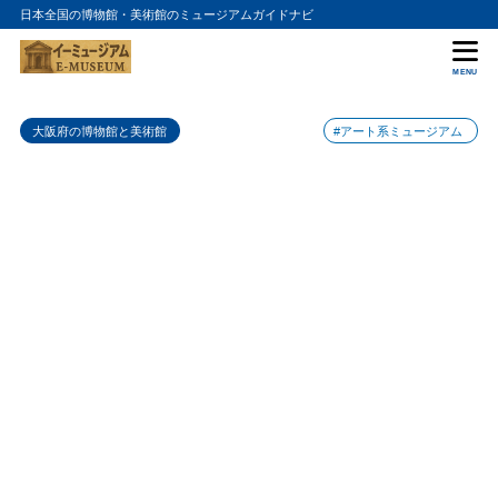
日本全国の博物館・美術館のミュージアムガイドナビ
目次
MENU
1
特徴
大阪府の博物館と美術館
#アート系ミュージアム
2
おすすめポイント
自然に触れるアート作品
2.1
歴史と文化を表現するアート作品
2.2
街や建物と融合したアート作品
2.3
巨大アート作品
2.4
3
まとめ
4
風アートプランニングの入館料金
5
風アートプランニングの詳細情報