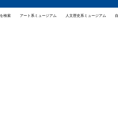
を検索
アート系ミュージアム
人文歴史系ミュージアム
ュ・フランセ東京の入館料金
ュ・フランセ東京の詳細情報