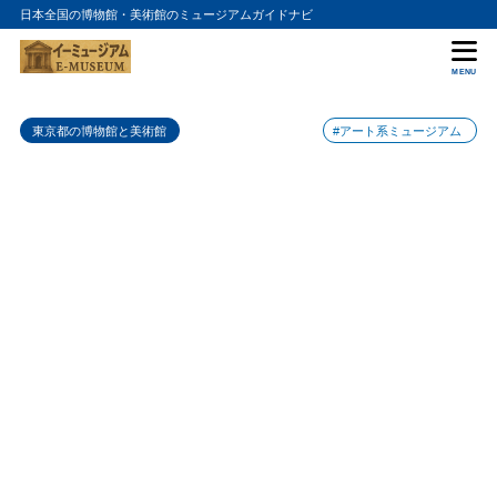
日本全国の博物館・美術館のミュージアムガイドナビ
目次
MENU
1
半蔵門ミュージアムの特徴
東京都の博物館と美術館
#アート系ミュージアム
2
半蔵門ミュージアムのおすすめポイント
駅近で仏教美術をじっくり見られる
2.1
無料でも展示内容が明確
2.2
3
半蔵門ミュージアムの入場料金
4
半蔵門ミュージアムの詳細情報