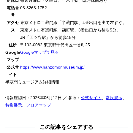
定休日
毎週月曜日・火曜日、年末年始、臨時休館あり
電話番
03-3263-1752
号
アクセ
東京メトロ半蔵門線「半蔵門駅」4番出口を出て左すぐ。
ス
東京メトロ有楽町線「麹町駅」3番出口から徒歩5分。
JR「四ツ谷駅」から徒歩15分
住所
〒102-0082 東京都千代田区一番町25
Google
Googleマップで見る
マップ
公式サ
https://www.hanzomonmuseum.jp/
イト
半蔵門ミュージアム詳細情報
情報確認日：2026年06月12日 ／ 参照：
公式サイト
、
常設展示
、
特集展示
、
フロアマップ
この記事をシェアする