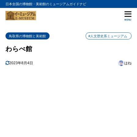
日本全国の博物館・美術館のミュージアムガイドナビ
目次
MENU
1
わらべ館の特徴
鳥取県の博物館と美術館
#人文歴史系ミュージアム
2
アクセス方法
わらべ館
3
まとめ
4
2023年8月4日
はね
わらべ館の入館料金
5
わらべ館の詳細情報