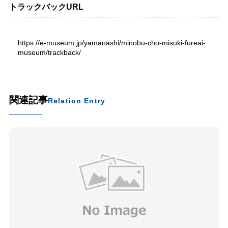
トラックバックURL
https://e-museum.jp/yamanashi/minobu-cho-misuki-fureai-
museum/trackback/
関連記事
Relation Entry