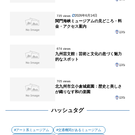
2026年6月14日
735 views
関門海峡ミュージアムの見どころ・料
金・アクセス案内
はね
674 views
九州芸文館：芸術と文化の息づく魅力
的なスポット
はね
705 views
北九州市立小倉城庭園：歴史と美しさ
が織りなす和の楽園
はね
ハッシュタグ
アート系ミュージアム
交通機関があるミュージアム