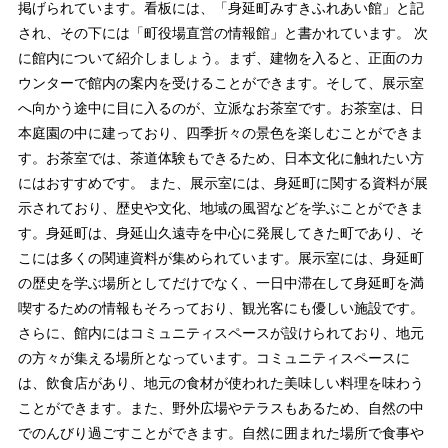
掲げられています。看板には、「身延町みすきふれあい館」と記
され、その下には「町役場直営の情報館」と書かれています。 次
に館内について紹介しましょう。まず、建物を入ると、正面のカ
ウンターで館内の案内を受けることができます。そして、展示室
へ向かう途中に目に入るのが、立派なお茶室です。お茶室は、日
本庭園の中に建っており、四季折々の景色を楽しむことができま
す。お茶室では、茶道体験もできるため、日本文化に触れたい方
にはおすすめです。 また、展示室には、身延町に関する資料が展
示されており、歴史や文化、地域の風習などを学ぶことができま
す。身延町は、身延山久遠寺を中心に発展してきた町であり、そ
こには多くの関連資料が集められています。展示室には、身延町
の歴史を学ぶ場所としてだけでなく、一日中滞在して身延町を満
喫するための情報もそろっており、観光客にも優しい施設です。
さらに、館内にはコミュニティスペースが設けられており、地元
の方々が集える場所となっています。コミュニティスペースに
は、飲食店があり、地元の食材が使われた美味しい料理を味わう
ことができます。また、野外広場やテラスもあるため、自然の中
でのんびり過ごすことができます。自然に囲まれた場所で食事や