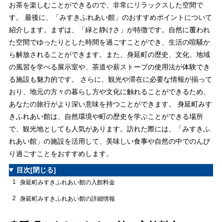
お茶を楽しむことができるので、非常にリラックスした空間で
す。 最後に、「みすきふれあい館」のおすすめポイントについて
紹介します。まずは、「緑と静けさ」が特徴です。自然に覆われ
た空間でゆったりとした時間を過ごすことができ、生活の喧騒か
ら解放されることができます。また、身延町の歴史、文化、地域
の風習を学べる展示室や、茶道や薪ストーブの使用法が体験でき
る施設も魅力的です。 さらに、観光や滞在に必要な情報が揃って
おり、地元の方々の暮らし方や文化に触れることができるため、
あなたの旅行がより深い意味を持つことができます。 身延町みす
きふれあい館は、自然環境や町の歴史を学ぶことができる場所
で、観光地としても人気があります。訪れた際には、「みすきふ
れあい館」の施設を活用して、美味しい食事や自然の中でのんび
り過ごすことをおすすめします。
目次
[閉じる]
1
身延町みすきふれあい館の入館料金
2
身延町みすきふれあい館の詳細情報