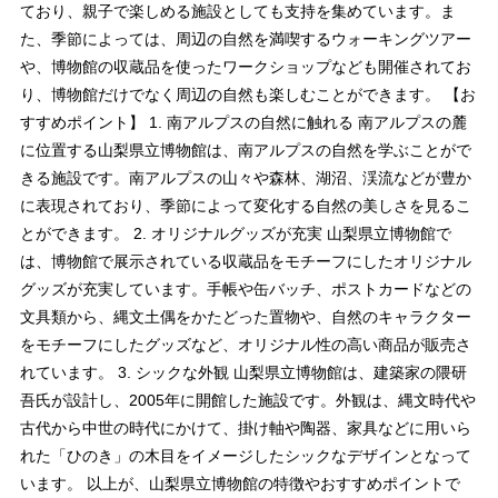
ており、親子で楽しめる施設としても支持を集めています。ま
た、季節によっては、周辺の自然を満喫するウォーキングツアー
や、博物館の収蔵品を使ったワークショップなども開催されてお
り、博物館だけでなく周辺の自然も楽しむことができます。 【お
すすめポイント】 1. 南アルプスの自然に触れる 南アルプスの麓
に位置する山梨県立博物館は、南アルプスの自然を学ぶことがで
きる施設です。南アルプスの山々や森林、湖沼、渓流などが豊か
に表現されており、季節によって変化する自然の美しさを見るこ
とができます。 2. オリジナルグッズが充実 山梨県立博物館で
は、博物館で展示されている収蔵品をモチーフにしたオリジナル
グッズが充実しています。手帳や缶バッチ、ポストカードなどの
文具類から、縄文土偶をかたどった置物や、自然のキャラクター
をモチーフにしたグッズなど、オリジナル性の高い商品が販売さ
れています。 3. シックな外観 山梨県立博物館は、建築家の隈研
吾氏が設計し、2005年に開館した施設です。外観は、縄文時代や
古代から中世の時代にかけて、掛け軸や陶器、家具などに用いら
れた「ひのき」の木目をイメージしたシックなデザインとなって
います。 以上が、山梨県立博物館の特徴やおすすめポイントで