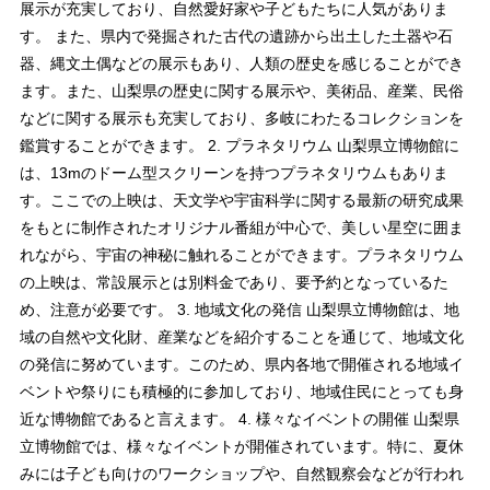
展示が充実しており、自然愛好家や子どもたちに人気がありま
す。 また、県内で発掘された古代の遺跡から出土した土器や石
器、縄文土偶などの展示もあり、人類の歴史を感じることができ
ます。また、山梨県の歴史に関する展示や、美術品、産業、民俗
などに関する展示も充実しており、多岐にわたるコレクションを
鑑賞することができます。 2. プラネタリウム 山梨県立博物館に
は、13mのドーム型スクリーンを持つプラネタリウムもありま
す。ここでの上映は、天文学や宇宙科学に関する最新の研究成果
をもとに制作されたオリジナル番組が中心で、美しい星空に囲ま
れながら、宇宙の神秘に触れることができます。プラネタリウム
の上映は、常設展示とは別料金であり、要予約となっているた
め、注意が必要です。 3. 地域文化の発信 山梨県立博物館は、地
域の自然や文化財、産業などを紹介することを通じて、地域文化
の発信に努めています。このため、県内各地で開催される地域イ
ベントや祭りにも積極的に参加しており、地域住民にとっても身
近な博物館であると言えます。 4. 様々なイベントの開催 山梨県
立博物館では、様々なイベントが開催されています。特に、夏休
みには子ども向けのワークショップや、自然観察会などが行われ