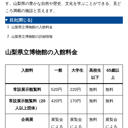
す。山梨県の豊かな自然や歴史、文化を学ぶことができる、見ど
ころ満載の施設と言えます。
目次
[閉じる]
1
山梨県立博物館の入館料金
2
山梨県立博物館の詳細情報
山梨県立博物館の入館料金
入館料
一般
大学生
高校生
65歳以
以下
上
常設展示観覧料
520円
220円
無料
無料
常設展示観覧料（20
420円
170円
無料
無料
人以上団体）
企画展
展覧会
展覧会
無料
展覧会
による
による
による