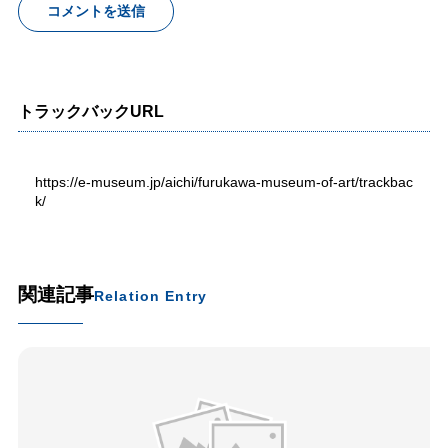
トラックバックURL
https://e-museum.jp/aichi/furukawa-museum-of-art/trackbac
k/
関連記事
Relation Entry