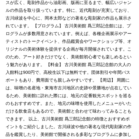
スが広く、彫刻作品から油彩画、版画に至るまで、幅広いジャン
ルの作品を取り扱っています。特に、近代彫刻が充実しており、
古川緑波を中心に、岡本太郎などの著名な彫刻家の作品も展示さ
れています。 【プログラム】 古川美術館 爲三郎記念館には、プ
ログラムが多数用意されています。例えば、各種企画展示やアー
ティストのトークイベント、作品鑑賞会やワークショップ等、オ
リジナルの美術体験を提供する企画が毎月開催されています。こ
のため、アート好きだけでなく、美術館初心者でも楽しめるとい
う魅力があります。 【料金】 古川美術館 爲三郎記念館の大人の
入館料は900円で、高校生以下は無料です。団体割引や年間パス
ポートもあり、費用面でも親しみやすいです。 【周辺】 周囲に
は、味噌の名産地・東海市古川地区の史跡や景勝地が点在してい
るため、美術館に訪れた際には、地元の定番観光スポットを巡る
のもおすすめです。また、地元の味噌を使用したメニューがいた
だける飲食店もあるので、美術館と合わせて味わってみることも
できます。 以上、古川美術館 爲三郎記念館の特徴とおすすめポ
イントをご紹介しました。古川緑波や他の著名な現代彫刻家の作
品を鑑賞したり、美術館で開催される多彩なプログラムに参加し