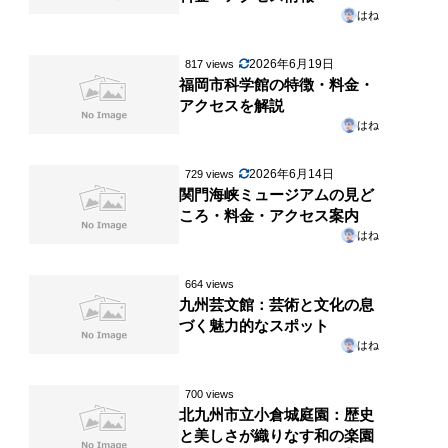
はね
2026年6月19日
817 views
福岡市科学館の特徴・料金・
アクセスを解説
はね
2026年6月14日
729 views
関門海峡ミュージアムの見ど
ころ・料金・アクセス案内
はね
664 views
九州芸文館：芸術と文化の息
づく魅力的なスポット
はね
700 views
北九州市立小倉城庭園：歴史
と美しさが織りなす和の楽園