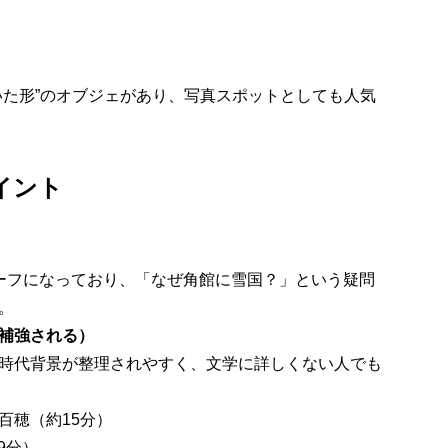
いた形”のオブジェがあり、写真スポットとしても人気
イント
ーフになっており、「なぜ角館に雪国？」という疑問
。
補強される）
時代背景が整理されやすく、文学に詳しくない人でも
百穂（約15分）
9分）