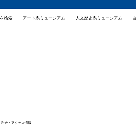
を検索
アート系ミュージアム
人文歴史系ミュージアム
学館の特徴
学館のおすすめポイント
学館の入場料金
学館の詳細情報
・料金・アクセス情報