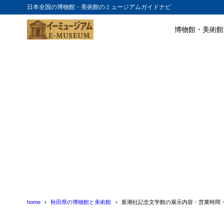
日本全国の博物館・美術館のミュージアムガイドナビ
博物館・美術館
目次
1
新潮社記念文
2
新潮社記念文
3
新潮社記念文
4
新潮社記念文
home
秋田県の博物館と美術館
新潮社記念文学館の展示内容・営業時間