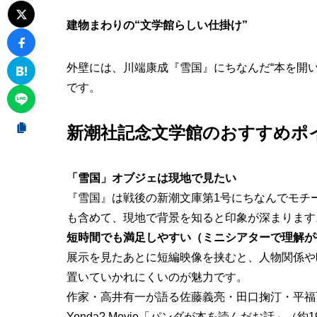
建物まわりの“文学館らしい仕掛け”
外壁には、川端康成『雪国』にちなんだ“本を開
です。
新潮社記念文学館のおすすめポ
「雪国」オブジェは現地で見たい
『雪国』は戦後の新潮文庫第1号にちなんでモチ
も含めて、現地で背景を知ると印象が深まります
短時間でも満足しやすい（ミニシアターで理解が
展示を見たあとに短編映像を挟むと、人物関係や
置いていかれにくいのが魅力です。
作家・高井有一が語る佐藤義亮・田口掬汀・平福
Yonda? Movie「パンダが本を読んだお話」（約1