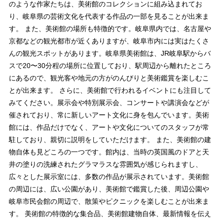
のような作家たちは、美術館のコレクションに組み込まれてお
り、岐阜県の芸術文化を代表する作品の一部を見ることが出来ま
す。 また、美術館の場所も特徴的です。岐阜県内では、名古屋や
京都などの観光都市が近くありますが、岐阜市内には実はたくさ
んの観光スポットがあります。岐阜県美術館は、JR岐阜駅からバ
スで20〜30分程の場所に位置しており、駅周辺から離れたところ
にあるので、観光客や地元の方がのんびりと美術鑑賞を楽しむこ
とが出来ます。 さらに、美術館で行われるイベントにも注目して
みてください。展示会や特別展示会、コンサートや講演会などが
催されており、常に新しいアート文化に身を包んでいます。美術
館には、作品だけでなく、アートや文化についてのスタッフが常
駐しており、親切に説明をしていただけます。 また、美術館の建
物自体も見どころの一つです。館内は、当時の英国風のドアと天
井の塗りの洗練されたグラマラスな雰囲気が感じられますし、
広々とした展示室には、多数の作品が展示されています。美術館
の周辺には、広い公園があり、美術館で鑑賞した後、周辺公園や
岐阜市民会館の周辺で、散策やピクニックを楽しむことが出来ま
す。 美術館の特徴的な集合品、美術館建物自体、最新情報を伝え