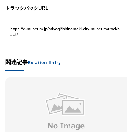
トラックバックURL
https://e-museum.jp/miyagi/ishinomaki-city-museum/trackb
ack/
関連記事
Relation Entry