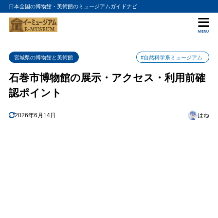
日本全国の博物館・美術館のミュージアムガイドナビ
目次
MENU
1
石巻市博物館の特徴
宮城県の博物館と美術館
#自然科学系ミュージアム
2
石巻市博物館のおすすめポイント
石巻市博物館の展示・アクセス・利用前確
石巻の歴史と文化をまとめて知る入口になる
2.1
認ポイント
複合文化施設内で利用しやすい
2.2
3
石巻市博物館の入場料金
2026年6月14日
はね
4
石巻市博物館の詳細情報