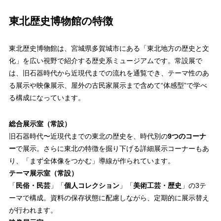
東北歴史博物館の特徴
東北歴史博物館は、宮城県多賀城市にある「東北地方の歴史と文
化」を広い視野で紹介する歴史系ミュージアムです。常設展で
は、旧石器時代から近現代までの流れを通覧でき、テーマ性のあ
る展示や映像展示、屋外の古民家展示まで含めて“体感型”で学べ
る構成になっています。
総合展示室（常設）
旧石器時代〜近現代までの東北の歴史を、時代別の
9つのコーナ
ー
で展示。さらに東北の特徴を掘り下げる詳細展示コーナーもあ
り、「まず全体像をつかむ」導線が作られています。
テーマ展示室（常設）
「
民俗・民芸
」「
個人コレクション
」「
美術工芸・歴史
」の3テ
ーマで構成。資料の保存状態に配慮しながら、定期的に展示替え
が行われます。