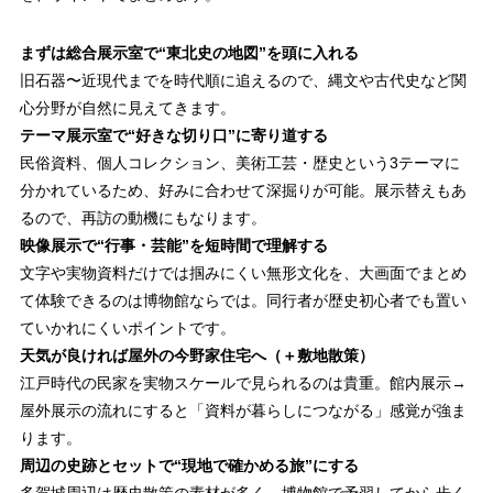
まずは総合展示室で“東北史の地図”を頭に入れる
旧石器〜近現代までを時代順に追えるので、縄文や古代史など関
心分野が自然に見えてきます。
テーマ展示室で“好きな切り口”に寄り道する
民俗資料、個人コレクション、美術工芸・歴史という3テーマに
分かれているため、好みに合わせて深掘りが可能。展示替えもあ
るので、再訪の動機にもなります。
映像展示で“行事・芸能”を短時間で理解する
文字や実物資料だけでは掴みにくい無形文化を、大画面でまとめ
て体験できるのは博物館ならでは。同行者が歴史初心者でも置い
ていかれにくいポイントです。
天気が良ければ屋外の今野家住宅へ（＋敷地散策）
江戸時代の民家を実物スケールで見られるのは貴重。館内展示→
屋外展示の流れにすると「資料が暮らしにつながる」感覚が強ま
ります。
周辺の史跡とセットで“現地で確かめる旅”にする