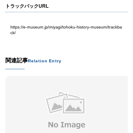
トラックバックURL
https://e-museum.jp/miyagi/tohoku-history-museum/trackba
ck/
関連記事
Relation Entry