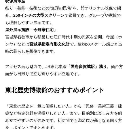
映像展示室
祭り・芸能・技術などの“無形の民俗”を、館オリジナル映像で紹
介。
250インチの大型スクリーン
で鑑賞でき、グループや家族で
も理解しやすい展示です。
屋外展示施設「今野家住宅」
宮城県石巻市から移築した江戸時代中期の民家を公開。母屋（ホ
ンヤ）などは
宮城県指定有形文化財
で、建物のスケール感ごと当
時の暮らしを想像できます。
アクセス面も魅力で、JR東北本線
「国府多賀城駅」隣り
。仙台方
面から日帰りで立ち寄りやすい立地です。
東北歴史博物館のおすすめポイント
「東北の歴史を一気に俯瞰したい人」から「民俗・美術工芸・建
築など特定分野を深掘りしたい人」まで、目的別に楽しみ方を組
み立てやすいのが強みです。初訪問でも満足度が高くなる回り方
を、ポイントでまとめます。