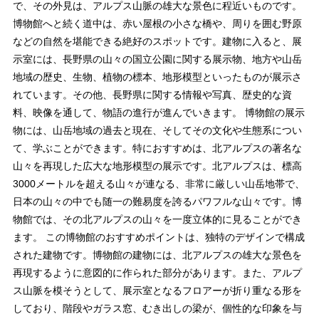
で、その外見は、アルプス山脈の雄大な景色に程近いものです。
博物館へと続く道中は、赤い屋根の小さな橋や、周りを囲む野原
などの自然を堪能できる絶好のスポットです。建物に入ると、展
示室には、長野県の山々の国立公園に関する展示物、地方や山岳
地域の歴史、生物、植物の標本、地形模型といったものが展示さ
れています。その他、長野県に関する情報や写真、歴史的な資
料、映像を通して、物語の進行が進んでいきます。 博物館の展示
物には、山岳地域の過去と現在、そしてその文化や生態系につい
て、学ぶことができます。特におすすめは、北アルプスの著名な
山々を再現した広大な地形模型の展示です。北アルプスは、標高
3000メートルを超える山々が連なる、非常に厳しい山岳地帯で、
日本の山々の中でも随一の難易度を誇るパワフルな山々です。博
物館では、その北アルプスの山々を一度立体的に見ることができ
ます。 この博物館のおすすめポイントは、独特のデザインで構成
された建物です。博物館の建物には、北アルプスの雄大な景色を
再現するように意図的に作られた部分があります。また、アルプ
ス山脈を模そうとして、展示室となるフロアーが折り重なる形を
しており、階段やガラス窓、むき出しの梁が、個性的な印象を与