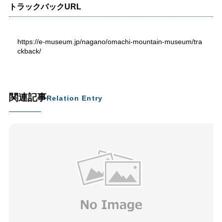
トラックバックURL
https://e-museum.jp/nagano/omachi-mountain-museum/tra
ckback/
関連記事
Relation Entry