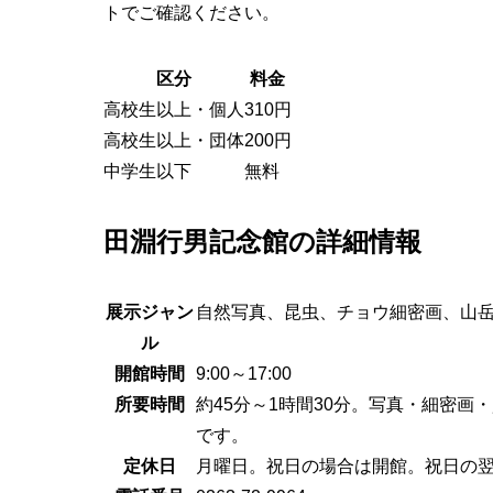
トでご確認ください。
区分
料金
高校生以上・個人
310円
高校生以上・団体
200円
中学生以下
無料
田淵行男記念館の詳細情報
展示ジャン
自然写真、昆虫、チョウ細密画、山
ル
開館時間
9:00～17:00
所要時間
約45分～1時間30分。写真・細密
です。
定休日
月曜日。祝日の場合は開館。祝日の翌日