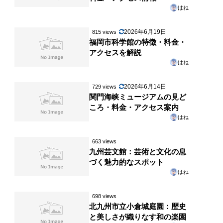
はね
2026年6月19日
815 views
福岡市科学館の特徴・料金・
アクセスを解説
はね
2026年6月14日
729 views
関門海峡ミュージアムの見ど
ころ・料金・アクセス案内
はね
663 views
九州芸文館：芸術と文化の息
づく魅力的なスポット
はね
698 views
北九州市立小倉城庭園：歴史
と美しさが織りなす和の楽園