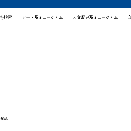
を検索
アート系ミュージアム
人文歴史系ミュージアム
館の特徴
館のおすすめポイント
館の入場料金
館の詳細情報
を解説