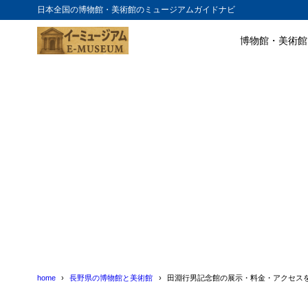
日本全国の博物館・美術館のミュージアムガイドナビ
博物館・美術館
目次
1
田淵行男記念
2
田淵行男記念
3
田淵行男記念
4
田淵行男記念
home
長野県の博物館と美術館
田淵行男記念館の展示・料金・アクセス