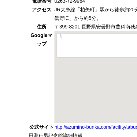
電話番号
0263-72-9964
アクセス
JR大糸線「柏矢町」駅から徒歩約2
曇野IC」から約5分。
住所
〒399-8201 長野県安曇野市豊科南穂高
Googleマ
ップ
公式サイト
http://azumino-bunka.com/facility/tab
田淵行男記念館詳細情報