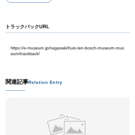
トラックバックURL
https://e-museum.jp/nagasaki/huis-ten-bosch-museum-mus
eum/trackback/
関連記事
Relation Entry