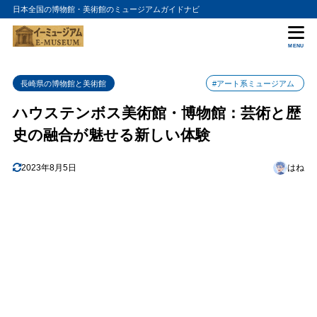
日本全国の博物館・美術館のミュージアムガイドナビ
目次
MENU
1
ハウステンボス美術館
長崎県の博物館と美術館
#アート系ミュージアム
2
ハウステンボス博物館
ハウステンボス美術館・博物館：芸術と歴
3
アクセス情報
史の融合が魅せる新しい体験
4
まとめ
2023年8月5日
はね
5
ハウステンボス美術館・博物館の入館料金
6
ハウステンボス美術館・博物館の詳細情報