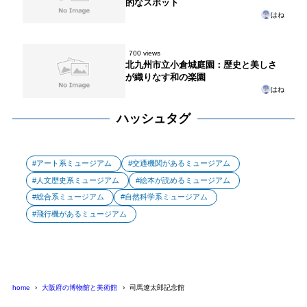
的なスポット
はね
700 views
北九州市立小倉城庭園：歴史と美しさ
が織りなす和の楽園
はね
ハッシュタグ
アート系ミュージアム
交通機関があるミュージアム
人文歴史系ミュージアム
絵本が読めるミュージアム
総合系ミュージアム
自然科学系ミュージアム
飛行機があるミュージアム
home
大阪府の博物館と美術館
司馬遼太郎記念館