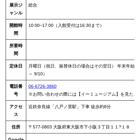
展示ジ
総合
ャンル
開館時
10:00~17:00（入館受付は16:30まで）
間
所要時
間
定休日
月曜日（祝日、振替休日の場合はその翌日） 年末年始（12/2
～ 9/10）
電話番
06-6726-3860
号
※お問い合わせの際には【イーミュージアム】を見たと
アクセ
近鉄奈良線「八戸ノ里駅」下車 徒歩約8分
ス
住所
〒577-0803 大阪府東大阪市下小阪３丁目１１?１８
Google