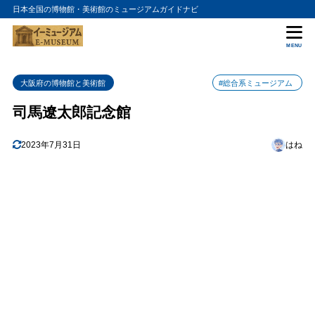
日本全国の博物館・美術館のミュージアムガイドナビ
目次
MENU
1
1. 司馬遼太郎の生涯を知ることができる
大阪府の博物館と美術館
#総合系ミュージアム
2
2. 代表作品を楽しめる
司馬遼太郎記念館
3
3. 近代日本史に触れることができる
4
2023年7月31日
はね
4. 館内の雰囲気が落ち着いている
5
5. 周辺にはグルメなども豊富にあり
6
まとめ
7
司馬遼太郎記念館の入館料金
8
司馬遼太郎記念館の詳細情報