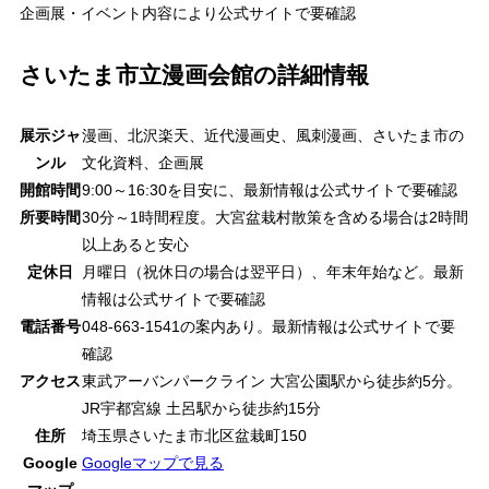
企画展・イベント
内容により公式サイトで要確認
さいたま市立漫画会館の詳細情報
展示ジャ
漫画、北沢楽天、近代漫画史、風刺漫画、さいたま市の
ンル
文化資料、企画展
開館時間
9:00～16:30を目安に、最新情報は公式サイトで要確認
所要時間
30分～1時間程度。大宮盆栽村散策を含める場合は2時間
以上あると安心
定休日
月曜日（祝休日の場合は翌平日）、年末年始など。最新
情報は公式サイトで要確認
電話番号
048-663-1541の案内あり。最新情報は公式サイトで要
確認
アクセス
東武アーバンパークライン 大宮公園駅から徒歩約5分。
JR宇都宮線 土呂駅から徒歩約15分
住所
埼玉県さいたま市北区盆栽町150
Google
Googleマップで見る