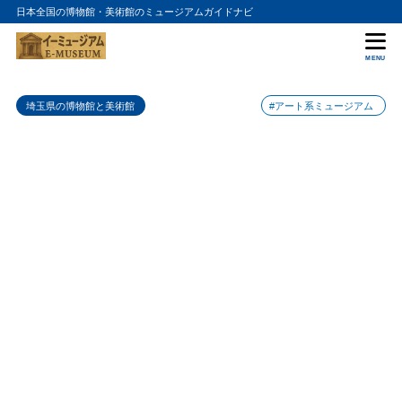
日本全国の博物館・美術館のミュージアムガイドナビ
目次
MENU
1
さいたま市立漫画会館の特徴
埼玉県の博物館と美術館
#アート系ミュージアム
2
さいたま市立漫画会館のおすすめポイント
北沢楽天の仕事を知る入口になる
2.1
大宮盆栽村散策と組み合わせやすい
2.2
3
さいたま市立漫画会館の入場料金
4
さいたま市立漫画会館の詳細情報