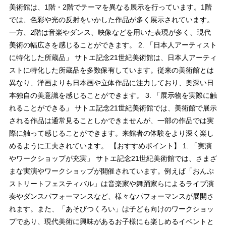
美術館は、1階・2階でテーマを異なる展示を行っています。1階
では、色彩や光の反射をいかした作品が多く展示されています。
一方、2階は音楽やダンス、映像などを用いた表現が多く、現代
美術の幅広さを感じることができます。 2. 「日本人アーティスト
に特化した所蔵品」 サトエ記念21世紀美術館は、日本人アーティ
ストに特化した所蔵品を多数保有しています。従来の美術館とは
異なり、洋画よりも日本画や立体作品に注力しており、奥深い日
本独自の美意識を感じることができます。 3. 「展示物を実際に触
れることができる」 サトエ記念21世紀美術館では、美術館で展示
される作品は通常見ることしかできませんが、一部の作品では実
際に触って感じることができます。来館者の体験をより深く楽し
めるように工夫されています。 【おすすめポイント】 1. 「実演
やワークショップが充実」 サトエ記念21世紀美術館では、さまざ
まな実演やワークショップが開催されています。例えば「おんぷ
ストリートフェスティバル」は音楽家や舞踊家らによるライブ演
奏やダンスパフォーマンスなど、様々なパフォーマンスが展開さ
れます。また、「あそびつくろい」は子ども向けのワークショッ
プであり、現代美術に興味があるお子様にも楽しめるイベントと