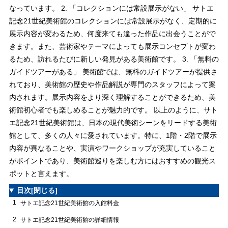
なっています。 2. 「コレクションには常設展示がない」 サトエ
記念21世紀美術館のコレクションには常設展示がなく、定期的に
展示内容が変わるため、何度来ても違った作品に出会うことがで
きます。また、芸術家やテーマによっても展示コンセプトが変わ
るため、訪れるたびに新しい発見がある美術館です。 3. 「無料の
ガイドツアーがある」 美術館では、無料のガイドツアーが提供さ
れており、美術館の歴史や作品解説が専門のスタッフによって案
内されます。展示内容をより深く理解することができるため、美
術館初心者でも楽しめることが魅力的です。 以上のように、サト
エ記念21世紀美術館は、日本の現代美術シーンをリードする美術
館として、多くの人々に愛されています。特に、1階・2階で展示
内容が異なることや、実演やワークショップが充実していること
がポイントであり、美術館巡りを楽しむ方にはおすすめの観光ス
ポットと言えます。
目次
[閉じる]
1
サトエ記念21世紀美術館の入館料金
2
サトエ記念21世紀美術館の詳細情報