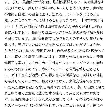
す。 また、美術館の外部には、彫刻作品群もあり、美術鑑賞をす
るだけでなく、美しい自然の中でゆっくりと過ごせます。美術館
の建築と自然との融合により、訪れる人はアートをはじめ、自
然、人の心まですべてに触れることができます。 【おすすめポイ
ント】 1. 展示作品 美術館は山崎富美子さんが高く評価した作品
を展示しており、斬新さやユニークさから定評のある作品を多数
所蔵しています。山崎美術館でしか見ることのできない作品も多
数あり、美術ファンは是非足を運んでみてはいかがでしょうか。
2. 自然とのふれあい 美術館内外に自然が多くのびのびと広がって
おり、森林浴や散策も楽しめます。素敵な作品を見た後は、美術
館周辺を案内してくれるガイド付きのウォーキングツアーに参加
するのもおすすめです。森の中でアートと自然を愉しむととも
に、ガイドさんが地元の匠の職人さんや製菓など、美味しい体験
も紹介してくれるので、観光だけでなく、文化交流もできます。
3. 澄んだ空気と豊かな水 山崎美術館に来たら、美しい自然に包ま
れた中で澄んだ空気と豊かな水を味わってみるのもおすすめで
す。美術館周辺には小さな滝が点在しており、その滝の水を使っ
たスイーツやドリンクが売られているカフェもあります。体にや