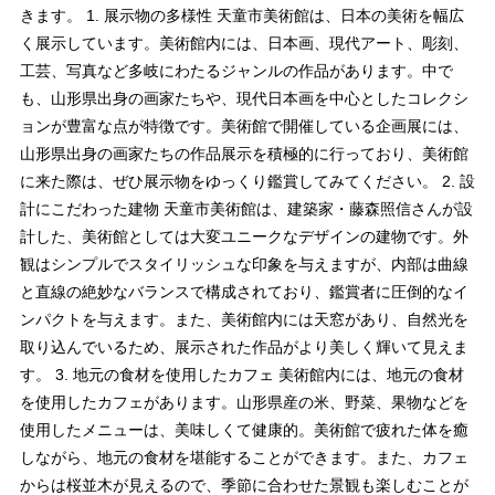
きます。 1. 展示物の多様性 天童市美術館は、日本の美術を幅広
く展示しています。美術館内には、日本画、現代アート、彫刻、
工芸、写真など多岐にわたるジャンルの作品があります。中で
も、山形県出身の画家たちや、現代日本画を中心としたコレクシ
ョンが豊富な点が特徴です。美術館で開催している企画展には、
山形県出身の画家たちの作品展示を積極的に行っており、美術館
に来た際は、ぜひ展示物をゆっくり鑑賞してみてください。 2. 設
計にこだわった建物 天童市美術館は、建築家・藤森照信さんが設
計した、美術館としては大変ユニークなデザインの建物です。外
観はシンプルでスタイリッシュな印象を与えますが、内部は曲線
と直線の絶妙なバランスで構成されており、鑑賞者に圧倒的なイ
ンパクトを与えます。また、美術館内には天窓があり、自然光を
取り込んでいるため、展示された作品がより美しく輝いて見えま
す。 3. 地元の食材を使用したカフェ 美術館内には、地元の食材
を使用したカフェがあります。山形県産の米、野菜、果物などを
使用したメニューは、美味しくて健康的。美術館で疲れた体を癒
しながら、地元の食材を堪能することができます。また、カフェ
からは桜並木が見えるので、季節に合わせた景観も楽しむことが