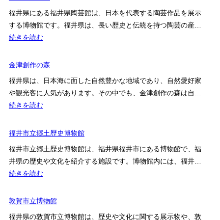
県
記
福井県にある福井県陶芸館は、日本を代表する陶芸作品を展示
立
念
する博物館です。福井県は、長い歴史と伝統を持つ陶芸の産…
若
館
:
続きを読む
狭
福
歴
井
金津創作の森
史
県
博
福井県は、日本海に面した自然豊かな地域であり、自然愛好家
陶
物
や観光客に人気があります。その中でも、金津創作の森は自…
芸
館
:
続きを読む
館
金
津
福井市立郷土歴史博物館
創
福井市立郷土歴史博物館は、福井県福井市にある博物館で、福
作
井県の歴史や文化を紹介する施設です。博物館内には、福井…
の
:
続きを読む
森
福
井
敦賀市立博物館
市
福井県の敦賀市立博物館は、歴史や文化に関する展示物や、敦