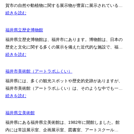
立
賀市の自然や動植物に関する展示物が豊富に展示されている…
郷
:
続きを読む
土
敦
歴
賀
福井県立歴史博物館
史
市
博
福井県立歴史博物館は、福井市にあります。博物館は、日本の
立
物
歴史と文化に関する多くの展示を備えた近代的な施設で、福…
博
館
:
続きを読む
物
福
館
井
福井市美術館（アートラボふくい）
県
福井県には、多くの観光スポットや歴史的史跡がありますが、
立
福井市美術館（アートラボふくい）は、そのような中でも一…
歴
:
続きを読む
史
福
博
井
福井県立美術館
物
市
館
福井県にある福井県立美術館は、1982年に開館しました。館
美
内には常設展示室、企画展示室、図書室、アートスクール…
術