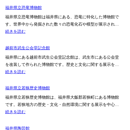
谷
井
福井県立恐竜博物館
朝
市
倉
福井県立恐竜博物館は福井県にある、恐竜に特化した博物館で
愛
氏
す。世界中から発掘された数々の恐竜化石や模型が展示され…
宕
遺
:
続きを読む
坂
跡
福
茶
資
井
越前市武生公会堂記念館
道
料
県
美
福井県にある越前市武生公会堂記念館は、武生市にある公会堂
館
立
術
を改装して作られた博物館です。歴史と文化に関する展示を…
恐
館
:
続きを読む
竜
越
博
前
福井県立若狭歴史博物館
物
市
館
福井県立若狭歴史博物館は、福井県大飯郡若狭町にある博物館
武
です。若狭地方の歴史・文化・自然環境に関する展示を中心…
生
:
続きを読む
公
福
会
井
福井県陶芸館
堂