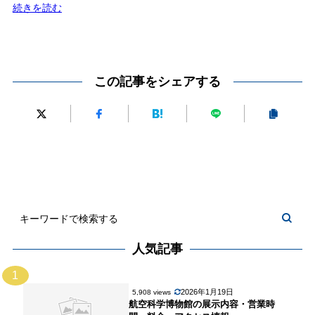
:
続きを読む
館
福
（ア
井
ー
県
ト
立
この記事をシェアする
ラ
美
ボ
術
ふ
館
く
い）
人気記事
1
2026年1月19日
5,908 views
航空科学博物館の展示内容・営業時