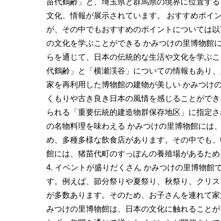
苗代鶴齢」と、埼玉県と群馬県の境界に位置する
文化、情報が展示されています。 おすすめポイ
が、その中でもおすすめのポイントについては以下
の文化を学ぶことができる かみつけの里博物館
らを通じて、日本の伝統的な生活や文化を学ぶこ
代鶴齢」と「横瀬渓谷」についての情報もあり、見
家を再利用した博物館の建物が美しい かみつけ
くもりや古き良き日本の風情を感じることができ
られる「重要伝統的建造物群保存地区」に指定され
の名物料理を味わえる かみつけの里博物館には
め、多種多様な飲食店があります。その中でも、
館には、猪苗代町のすっぽんの養殖場があるため
4. イベントが盛りだくさん かみつけの里博物
す。例えば、節分祭りや夏祭り、秋祭り、クリス
が多数あります。そのため、お子さんを連れて家
みつけの里博物館は、日本の文化に触れることが