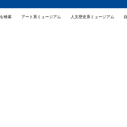
を検索
アート系ミュージアム
人文歴史系ミュージアム
博物館の入館料金
博物館の詳細情報