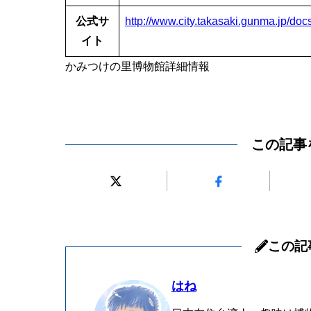
公式サ
http://www.city.takasaki.gunma.jp/d
イト
かみつけの里博物館詳細情報
この記事
この記
はね