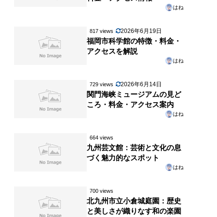
はね
2026年6月19日
817 views
福岡市科学館の特徴・料金・
アクセスを解説
はね
2026年6月14日
729 views
関門海峡ミュージアムの見ど
ころ・料金・アクセス案内
はね
664 views
九州芸文館：芸術と文化の息
づく魅力的なスポット
はね
700 views
北九州市立小倉城庭園：歴史
と美しさが織りなす和の楽園