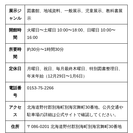
展示ジ
図書館、地域資料、一般展示、児童展示、教科書展
ャンル
示
開館時
火曜日〜土曜日 10:00〜18:00、日曜日 10:00〜
間
16:00
所要時
約30分〜1時間30分
間
定休日
月曜日、祝日、毎月最終木曜日、特別図書整理日、
年末年始（12月29日〜1月6日）
電話番
0153-75-2266
号
アクセ
北海道野付郡別海町別海宮舞町30番地。公共交通や
ス
駐車場の詳細は公式サイトで確認してください。
住所
〒086-0201 北海道野付郡別海町別海宮舞町30番地