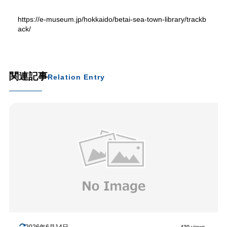
https://e-museum.jp/hokkaido/betai-sea-town-library/trackb
ack/
関連記事
Relation Entry
2026年6月14日