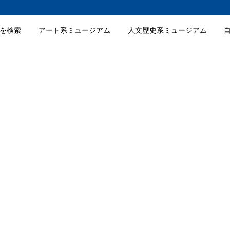
を検索
アート系ミュージアム
人文歴史系ミュージアム
館の入館料金
館の詳細情報