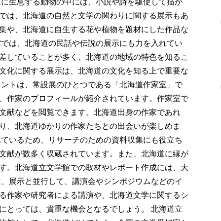
道に生息する動物の中には、小説や詩を駆使して描か
では、北海道の自然と文学の関わりに関する展示もあ
集や、北海道に自生する花や植物を題材にした作品な
館では、北海道の民話や伝説の展示にも力を入れてい
差していることが多く、北海道の地域の特色を知るこ
文化に関する展示は、北海道の文化を知る上で重要な
イントは、常設展のひとつである「北海道作家室」で
、作家のプロフィールが紹介されています。作家室で
文献などを閲覧できます。北海道出身の作家であれ
り、北海道ゆかりの作家たちとの出会いが楽しめま
れているため、リサーチのための資料収集にも役立ち
文献が数多く収蔵されています。また、北海道に縁が
す。北海道立文学館での取材やレポート作成には、大
は、展示と並行して、講演会やシンポジウムなどのイ
る作家や研究者による講演や、北海道文学に関するシ
にとっては、貴重な機会となるでしょう。 北海道立