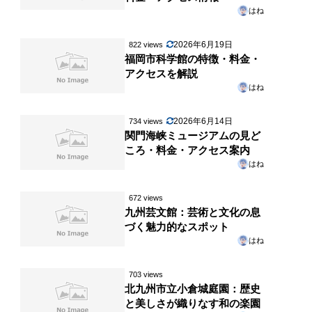
はね
2026年6月19日
822 views
福岡市科学館の特徴・料金・
アクセスを解説
はね
2026年6月14日
734 views
関門海峡ミュージアムの見ど
ころ・料金・アクセス案内
はね
672 views
九州芸文館：芸術と文化の息
づく魅力的なスポット
はね
703 views
北九州市立小倉城庭園：歴史
と美しさが織りなす和の楽園