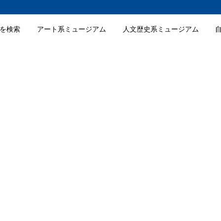
を検索
アート系ミュージアム
人文歴史系ミュージアム
コテージ 森のおうちの入館料金
コテージ 森のおうちの詳細情報