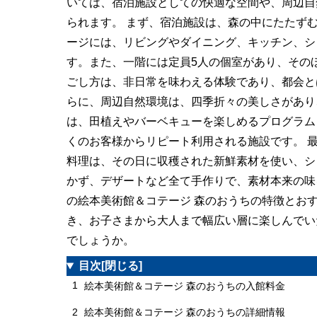
いては、宿泊施設としての快適な空間や、周辺自
られます。 まず、宿泊施設は、森の中にたたず
ージには、リビングやダイニング、キッチン、シ
す。また、一階には定員5人の個室があり、その
ごし方は、非日常を味わえる体験であり、都会と
らに、周辺自然環境は、四季折々の美しさがあり
は、田植えやバーベキューを楽しめるプログラム
くのお客様からリピート利用される施設です。 
料理は、その日に収穫された新鮮素材を使い、シ
かず、デザートなど全て手作りで、素材本来の味
の絵本美術館＆コテージ 森のおうちの特徴とお
き、お子さまから大人まで幅広い層に楽しんでい
でしょうか。
目次
[閉じる]
1
絵本美術館＆コテージ 森のおうちの入館料金
2
絵本美術館＆コテージ 森のおうちの詳細情報