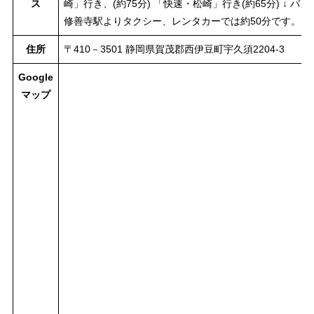
ス
崎」行き、(約75分) 「快速・松崎」行き(約65分) ↓ 
修善寺駅よりタクシー、レンタカーでは約50分です。
住所
〒410－3501 静岡県賀茂郡西伊豆町宇久須2204-3
Google
マップ