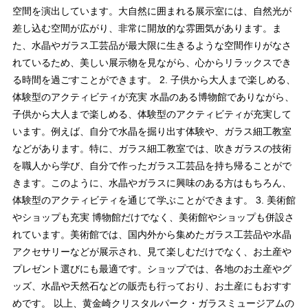
空間を演出しています。大自然に囲まれる展示室には、自然光が
差し込む空間が広がり、非常に開放的な雰囲気があります。ま
た、水晶やガラス工芸品が最大限に生きるような空間作りがなさ
れているため、美しい展示物を見ながら、心からリラックスでき
る時間を過ごすことができます。 2. 子供から大人まで楽しめる、
体験型のアクティビティが充実 水晶のある博物館でありながら、
子供から大人まで楽しめる、体験型のアクティビティが充実して
います。例えば、自分で水晶を掘り出す体験や、ガラス細工教室
などがあります。特に、ガラス細工教室では、吹きガラスの技術
を職人から学び、自分で作ったガラス工芸品を持ち帰ることがで
きます。このように、水晶やガラスに興味のある方はもちろん、
体験型のアクティビティを通じて学ぶことができます。 3. 美術館
やショップも充実 博物館だけでなく、美術館やショップも併設さ
れています。美術館では、国内外から集めたガラス工芸品や水晶
アクセサリーなどが展示され、見て楽しむだけでなく、お土産や
プレゼント選びにも最適です。ショップでは、各地のお土産やグ
ッズ、水晶や天然石などの販売も行っており、お土産にもおすす
めです。 以上、黄金崎クリスタルパーク・ガラスミュージアムの