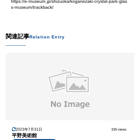
https://e-museum.jp/shizuoka/koganezaki-crystal-park-glas
s-museum/trackback/
関連記事
Relation Entry
2023年7月31日
339 views
平野美術館