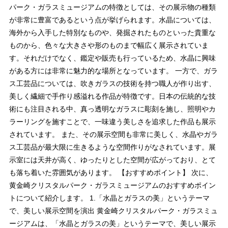
パーク・ガラスミュージアムの特徴としては、その展示物の種類
が非常に豊富であるという点が挙げられます。水晶については、
海外から入手した特別なものや、発掘されたものといった貴重な
ものから、色々な大きさや形のものまで幅広く展示されていま
す。それだけでなく、鑑定や販売も行っているため、水晶に興味
がある方には非常に魅力的な場所となっています。 一方で、ガラ
ス工芸品については、吹きガラスの技術を持つ職人が作り出す、
美しく繊細で手作り感溢れる作品が特徴です。日本の伝統的な技
術にも注目される中、真っ透明なガラスに彫刻を施し、照明やカ
ラーリングを施すことで、一味違う美しさを追求した作品も展示
されています。 また、その展示空間も非常に美しく、水晶やガラ
ス工芸品が最大限に生きるような空間作りがなされています。展
示室には天井が高く、ゆったりとした空間が広がっており、とて
も落ち着いた雰囲気があります。 【おすすめポイント】 次に、
黄金崎クリスタルパーク・ガラスミュージアムのおすすめポイン
トについて紹介します。 1.「水晶とガラスの美」というテーマ
で、美しい展示空間を演出 黄金崎クリスタルパーク・ガラスミュ
ージアムは、「水晶とガラスの美」というテーマで、美しい展示