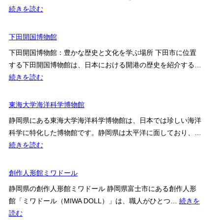
ろ・
:
続きを読む
料
熱
金・
海
下田開国博物館
ア
山
ク
下田開国博物館：豊かな歴史と文化を学ぶ場所 下田市に位置
口
セ
する下田開国博物館は、日本における開港の歴史を紹介する…
美
ス
:
続きを読む
術
を
下
館
解
田
東海大学海洋科学博物館
説
開
静岡県にある東海大学海洋科学博物館は、日本では珍しい海洋
国
科学に特化した博物館です。静岡県は太平洋に面しており、…
博
:
続きを読む
物
東
館
海
創作人形館ミワドール
大
静岡県の創作人形館ミワドール 静岡県富士市にある創作人形
学
館「ミワドール（MIWA DOLL）」は、職人がひとつ…
続きを
海
:
読む
洋