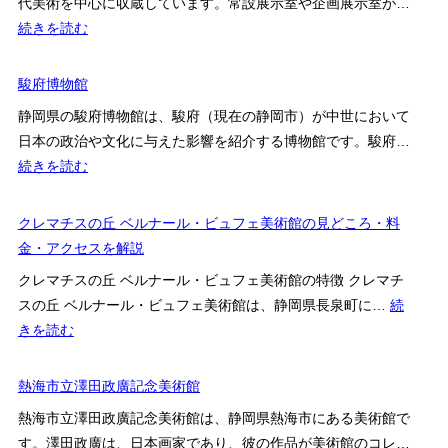
代美術を中心に収蔵しています。常設展示室や企画展示室が…
内
物
:
続きを読む
容・
館
静
営
岡
駿府博物館
業
県
時
静岡県の駿府博物館は、駿府（現在の静岡市）が中世において
立
間・
日本の政治や文化に与えた影響を紹介する博物館です。駿府…
美
料
:
続きを読む
術
金・
駿
館
ア
府
クレマチスの丘 ベルナール・ビュフェ美術館の見どころ・料
ク
博
金・アクセスを解説
セ
物
クレマチスの丘 ベルナール・ビュフェ美術館の特徴 クレマチ
ス
館
スの丘 ベルナール・ビュフェ美術館は、静岡県長泉町に…
続
情
:
きを読む
報
ク
レ
熱海市立澤田政廣記念美術館
マ
熱海市立澤田政廣記念美術館は、静岡県熱海市にある美術館で
チ
す。澤田政廣は、日本画家であり、彼の作品が美術館のコレ…