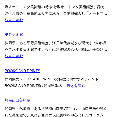
大
館
野坂オートマタ美術館の特徴 野坂オートマタ美術館は、静岡
学
県伊東市の伊豆高原エリアにある、自動機械人形「オートマ…
自
:
続きを読む
然
野
史
坂
平野美術館
博
オ
物
静岡県にある平野美術館は、江戸時代後期から現代までの作品
ー
館
を展示する美術館です。設計は建築家の八代一隆氏が手掛け…
ト
:
続きを読む
マ
平
タ
野
BOOKS AND PRINTS
美
美
術
静岡県のBOOKS AND PRINTSの特徴とおすすめポイント
術
館
:
BOOKS AND PRINTSは静岡県浜名…
続きを読む
館
の
BOOKS
見
AND
熱海山口美術館
ど
PRINTS
静岡県の熱海市にある「熱海山口美術館」は、山口晃氏が設立
こ
した美術館で、東洋と西洋の現代美術を中心としたコレクシ…