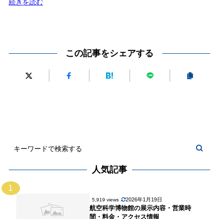
:
続きを読む
見
静
ど
岡
こ
市
ろ・
美
この記事をシェアする
料
術
金・
館
ア
の
ク
見
セ
ど
ス
こ
案
ろ・
内
料
金・
人気記事
ア
ク
1
セ
2026年1月19日
5,919 views
航空科学博物館の展示内容・営業時
ス
間・料金・アクセス情報