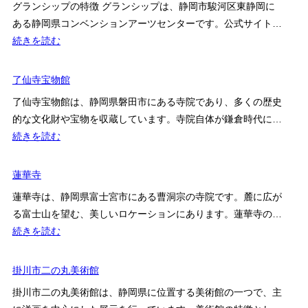
グランシップの特徴 グランシップは、静岡市駿河区東静岡に
子
ある静岡県コンベンションアーツセンターです。公式サイト…
富
:
続きを読む
士
グ
美
ラ
了仙寺宝物館
術
ン
館
了仙寺宝物館は、静岡県磐田市にある寺院であり、多くの歴史
シ
の
的な文化財や宝物を収蔵しています。寺院自体が鎌倉時代に…
ッ
特
:
続きを読む
プ
徴
了
の
と
仙
蓮華寺
施
訪
寺
設
蓮華寺は、静岡県富士宮市にある曹洞宗の寺院です。麓に広が
問
宝
ガ
る富士山を望む、美しいロケーションにあります。蓮華寺の…
前
物
イ
:
続きを読む
の
館
ド・
蓮
確
ア
華
掛川市二の丸美術館
認
ク
寺
ポ
掛川市二の丸美術館は、静岡県に位置する美術館の一つで、主
セ
イ