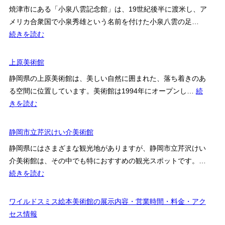
近
ュ
焼津市にある「小泉八雲記念館」は、19世紀後半に渡米し、ア
代
ー
メリカ合衆国で小泉秀雄という名前を付けた小泉八雲の足…
美
ジ
:
続きを読む
術
ア
焼
館
ム
津
上原美術館
の
小
見
静岡県の上原美術館は、美しい自然に囲まれた、落ち着きのあ
泉
ど
る空間に位置しています。美術館は1994年にオープンし…
続
八
こ
:
きを読む
雲
ろ・
上
記
料
原
静岡市立芹沢けい介美術館
念
金・
美
館
静岡県にはさまざまな観光地がありますが、静岡市立芹沢けい
ア
術
介美術館は、その中でも特におすすめの観光スポットです。…
ク
館
:
続きを読む
セ
静
ス
岡
ワイルドスミス絵本美術館の展示内容・営業時間・料金・アク
案
市
セス情報
内
立