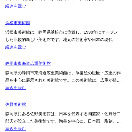
ス
:
続きを読む
の
熱
丘
海
浜松市美術館
ベ
市
ル
浜松市美術館は、静岡県浜松市に位置し、1998年にオープン
立
ナ
した比較的新しい美術館です。地元の芸術家や日本の現代…
澤
ー
:
続きを読む
田
ル・
浜
政
ビ
松
静岡市東海道広重美術館
廣
ュ
市
記
静岡県の静岡市東海道広重美術館は、浮世絵の巨匠・広重の作
フ
美
念
品を中心に展示された美術館です。この美術館は、広重が描…
ェ
術
美
:
続きを読む
美
館
術
静
術
館
岡
佐野美術館
館
市
の
静岡県にある佐野美術館は、日本を代表する陶芸家・佐野研二
東
見
郎氏が設立した美術館です。陶芸を中心に、日本画、彫刻、…
海
ど
:
続きを読む
道