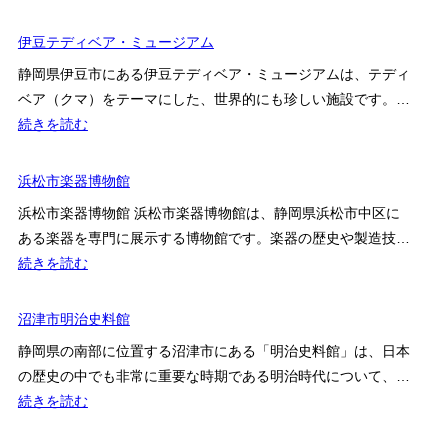
創
科
作
伊豆テディベア・ミュージアム
学
人
博
静岡県伊豆市にある伊豆テディベア・ミュージアムは、テディ
形
物
ベア（クマ）をテーマにした、世界的にも珍しい施設です。…
館
館
:
続きを読む
ミ
伊
ワ
豆
浜松市楽器博物館
ド
テ
ー
浜松市楽器博物館 浜松市楽器博物館は、静岡県浜松市中区に
デ
ル
ある楽器を専門に展示する博物館です。楽器の歴史や製造技…
ィ
:
続きを読む
ベ
浜
ア・
松
沼津市明治史料館
ミ
市
ュ
静岡県の南部に位置する沼津市にある「明治史料館」は、日本
楽
ー
の歴史の中でも非常に重要な時期である明治時代について、…
器
ジ
:
続きを読む
博
ア
沼
物