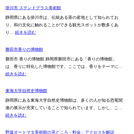
テ
レ
掛川市 ステンドグラス美術館
ィ
マ
ー
静岡県にある掛川市は、伝統ある茶の産地として知られてお
チ
ク・
り、和の文化に触れることができる観光スポットが数多くあ
ス
ジ
:
り…
続きを読む
の
ュ
掛
丘
エ
川
磐田市香りの博物館
井
リ
市
上
磐田市 香りの博物館 静岡県磐田市にある「香りの博物館」
ー
ス
靖
は、香りに特化した博物館です。ここでは、香りをテーマに…
ミ
テ
文
:
続きを読む
ュ
ン
学
磐
ー
ド
館
田
東海大学自然史博物館
ジ
グ
市
ア
ラ
静岡県にある東海大学自然史博物館は、多くの人が知る恐竜関
香
ム
ス
連の展示が充実していることで知られています。しかし、こ…
り
美
:
続きを読む
の
術
東
博
館
海
野坂オートマタ美術館の見どころ・料金・アクセスを解説
物