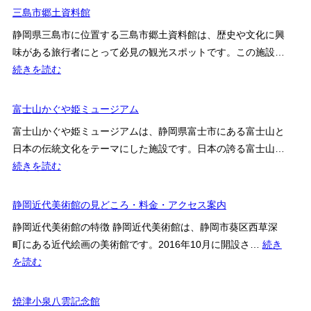
ィ
岡
三島市郷土資料館
ブ
県
静岡県三島市に位置する三島市郷土資料館は、歴史や文化に興
産
富
味がある旅行者にとって必見の観光スポットです。この施設…
業
士
:
続きを読む
振
山
三
興
世
島
富士山かぐや姫ミュージアム
セ
界
市
ン
遺
富士山かぐや姫ミュージアムは、静岡県富士市にある富士山と
郷
タ
産
日本の伝統文化をテーマにした施設です。日本の誇る富士山…
土
ー
セ
:
続きを読む
資
ン
富
料
タ
士
静岡近代美術館の見どころ・料金・アクセス案内
館
ー
山
静岡近代美術館の特徴 静岡近代美術館は、静岡市葵区西草深
か
町にある近代絵画の美術館です。2016年10月に開設さ…
続き
ぐ
:
を読む
や
静
姫
岡
焼津小泉八雲記念館
ミ