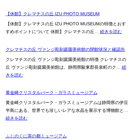
こ
佐
広
ろ・
野
【休館】クレマチスの丘 IZU PHOTO MUSEUM
重
料
美
美
【休館】クレマチスの丘 IZU PHOTO MUSEUMの特徴とおす
金・
術
術
:
すめポイントについて 休館】クレマチスの丘…
続きを読む
ア
館
館
【休
ク
館】
クレマチスの丘 ヴァンジ彫刻庭園美術館の閉館状況と確認先
セ
ク
ス
クレマチスの丘 ヴァンジ彫刻庭園美術館の特徴 クレマチスの
レ
を
丘 ヴァンジ彫刻庭園美術館は、静岡県駿東郡長泉町のク…
続
マ
解
:
きを読む
チ
説
ク
ス
レ
黄金崎クリスタルパーク・ガラスミュージアム
の
マ
丘
黄金崎クリスタルパーク・ガラスミュージアムは静岡県の伊豆
チ
IZU
半島にある、世界でも珍しいレアな水晶を展示する博物館と…
ス
PHOTO
:
続きを読む
の
MUSEU
黄
丘
金
ふじのくに茶の都ミュージアム
ヴ