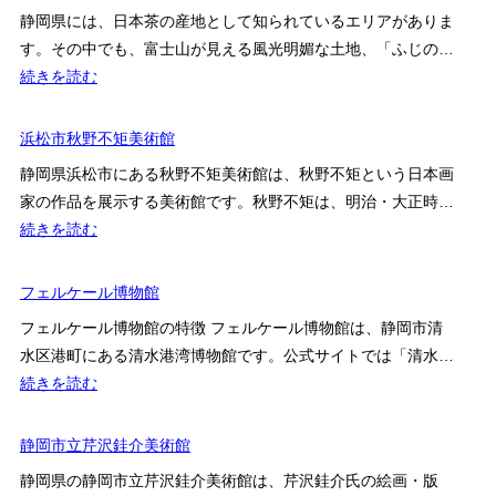
崎
ァ
静岡県には、日本茶の産地として知られているエリアがありま
ク
ン
す。その中でも、富士山が見える風光明媚な土地、「ふじの…
リ
ジ
:
続きを読む
ス
彫
ふ
タ
刻
じ
浜松市秋野不矩美術館
ル
庭
の
パ
静岡県浜松市にある秋野不矩美術館は、秋野不矩という日本画
園
く
ー
家の作品を展示する美術館です。秋野不矩は、明治・大正時…
美
に
ク・
:
続きを読む
術
茶
ガ
浜
館
の
ラ
松
フェルケール博物館
の
都
ス
市
閉
ミ
フェルケール博物館の特徴 フェルケール博物館は、静岡市清
ミ
秋
館
ュ
水区港町にある清水港湾博物館です。公式サイトでは「清水…
ュ
野
状
ー
:
続きを読む
ー
不
況
ジ
フ
ジ
矩
と
ア
ェ
静岡市立芹沢銈介美術館
ア
美
確
ム
ル
ム
術
静岡県の静岡市立芹沢銈介美術館は、芹沢銈介氏の絵画・版
認
ケ