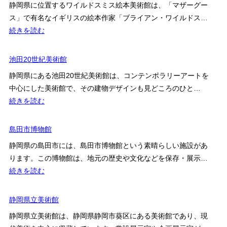
静岡県に位置するワイルドスミス絵本美術館は、「マザーグー
芹
ス」で有名なイギリスの絵本作家「ブライアン・ワイルドス…
沢
:
続きを読む
け
ワ
い
イ
池田20世紀美術館
介
ル
美
静岡県にある池田20世紀美術館は、コンテンポラリーアートを
ド
術
中心にした美術館で、その建物デザインも見どころのひと…
ス
館
:
続きを読む
ミ
池
ス
田
島田市博物館
絵
20
本
静岡県の島田市には、島田市博物館という素晴らしい施設があ
世
美
ります。この博物館は、地元の歴史や文化などを保存・展示…
紀
術
:
続きを読む
美
館
島
術
の
田
静岡県立美術館
館
展
市
静岡県立美術館は、静岡県静岡市葵区にある美術館であり、現
示
博