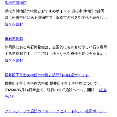
ム
津
浜松市博物館
館
市
浜松市博物館の特徴とおすすめポイント 浜松市博物館は静岡
明
県浜松市中区にある博物館で、浜松市の歴史や文化を紹介し…
治
:
続きを読む
史
浜
料
松
奇石博物館
館
市
静岡県にある奇石博物館は、全国的にも有名な珍しい石を展示
博
する博物館です。ここでは、様々な形や模様を持つ石を展示…
物
:
続きを読む
館
奇
石
横井照子富士美術館の特徴と訪問前の確認ポイント
博
横井照子富士美術館の特徴 横井照子富士美術館について、
物
2026年06月14日時点で、現行の公式施設ページ、開館…
続き
館
:
を読む
横
井
グランシップの施設ガイド・アクセス・イベント確認ポイント
照