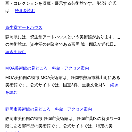
館
画・コレクションを収蔵・展示する芸術館です。芹沢銈介氏
先
ー
:
は…
続きを読む
ル
静
博
岡
資生堂アートハウス
物
市
館
静岡県には、資生堂アートハウスという美術館があります。こ
立
の美術館は、資生堂の創業者である富岡 誠一郎氏が近代日…
芹
:
続きを読む
沢
資
銈
生
MOA美術館の見どころ・料金・アクセス案内
介
堂
美
MOA美術館の特徴 MOA美術館は、静岡県熱海市桃山町にある
ア
術
美術館です。公式サイトでは、国宝3件、重要文化財6…
続き
ー
館
:
を読む
ト
MOA
ハ
美
静岡市美術館の見どころ・料金・アクセス案内
ウ
術
ス
静岡市美術館の特徴 静岡市美術館は、静岡市葵区の葵タワー3
館
階にある都市型の美術館です。公式サイトでは、特定の美…
の