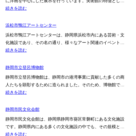
に洋画を中心にした展示を行っています。美術館の特徴とし…
ス・
ン
:
続きを読む
イ
ト
掛
ベ
川
浜松市鴨江アートセンター
ン
市
ト
浜松市鴨江アートセンターは、静岡県浜松市内にある芸術・文
二
確
化施設であり、その名の通り、様々なアート関連のイベント…
の
認
:
続きを読む
丸
ポ
浜
美
イ
松
静岡市立登呂博物館
術
ン
市
館
静岡市立登呂博物館は、静岡市の港湾事業に貢献した多くの商
ト
鴨
人たちを顕彰するために造られました。そのため、博物館で…
江
:
続きを読む
ア
静
ー
岡
静岡市民文化会館
ト
市
セ
静岡市民文化会館は、静岡県静岡市葵区常磐町にある文化施設
立
ン
です。静岡県内にある多くの文化施設の中でも、その規模と…
登
タ
:
続きを読む